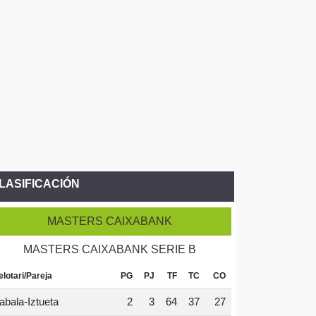
LASIFICACIÓN
MASTERS CAIXABANK
MASTERS CAIXABANK SERIE B
elotari/Pareja
PG
PJ
TF
TC
CO
abala-Iztueta
2
3
64
37
27