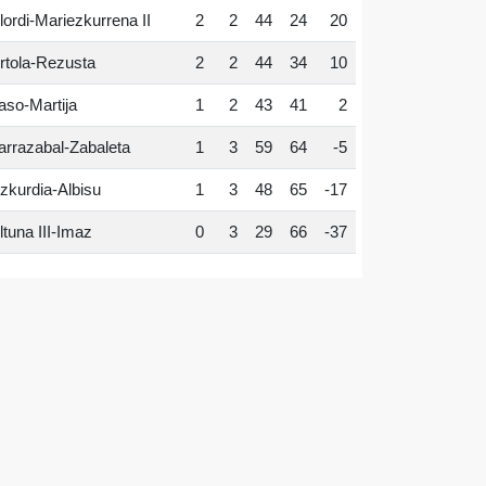
lordi-Mariezkurrena II
2
2
44
24
20
rtola-Rezusta
2
2
44
34
10
aso-Martija
1
2
43
41
2
arrazabal-Zabaleta
1
3
59
64
-5
zkurdia-Albisu
1
3
48
65
-17
ltuna III-Imaz
0
3
29
66
-37