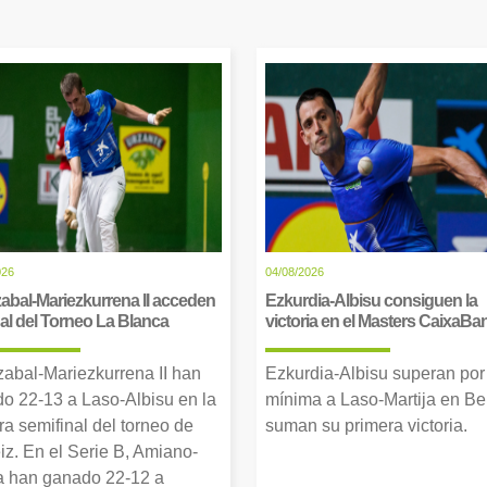
026
04/08/2026
abal-Mariezkurrena II acceden
Ezkurdia-Albisu consiguen la
inal del Torneo La Blanca
victoria en el Masters CaixaBa
zabal-Mariezkurrena II han
Ezkurdia-Albisu superan por
o 22-13 a Laso-Albisu en la
mínima a Laso-Martija en Ber
ra semifinal del torneo de
suman su primera victoria.
iz. En el Serie B, Amiano-
 han ganado 22-12 a