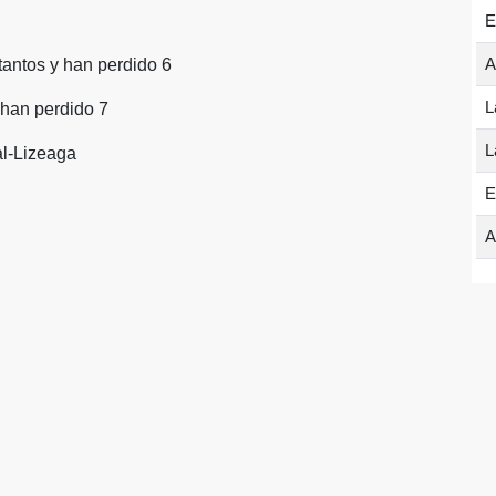
E
A
tantos y han perdido 6
L
 han perdido 7
L
al-Lizeaga
E
A