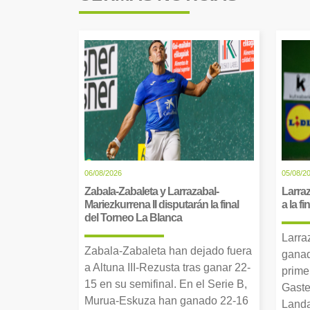
06/08/2026
05/08/2
Zabala-Zabaleta y Larrazabal-
Larraz
Mariezkurrena II disputarán la final
a la f
del Torneo La Blanca
Larra
Zabala-Zabaleta han dejado fuera
ganad
a Altuna III-Rezusta tras ganar 22-
prime
15 en su semifinal. En el Serie B,
Gaste
Murua-Eskuza han ganado 22-16
Landa