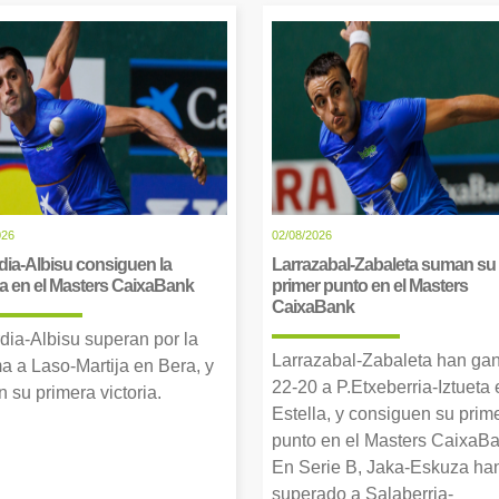
026
02/08/2026
dia-Albisu consiguen la
Larrazabal-Zabaleta suman su
ia en el Masters CaixaBank
primer punto en el Masters
CaixaBank
dia-Albisu superan por la
Larrazabal-Zabaleta han ga
a a Laso-Martija en Bera, y
22-20 a P.Etxeberria-Iztueta 
 su primera victoria.
Estella, y consiguen su prim
punto en el Masters CaixaBa
En Serie B, Jaka-Eskuza ha
superado a Salaberria-