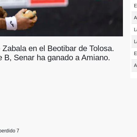
E
A
L
L
 Zabala en el Beotibar de Tolosa.
E
e B, Senar ha ganado a Amiano.
A
perdido 7