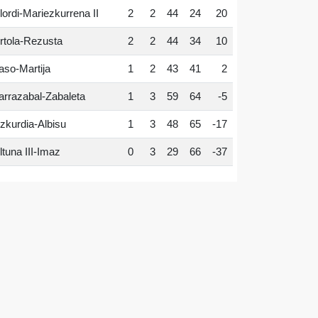
lordi-Mariezkurrena II
2
2
44
24
20
rtola-Rezusta
2
2
44
34
10
aso-Martija
1
2
43
41
2
arrazabal-Zabaleta
1
3
59
64
-5
zkurdia-Albisu
1
3
48
65
-17
ltuna III-Imaz
0
3
29
66
-37