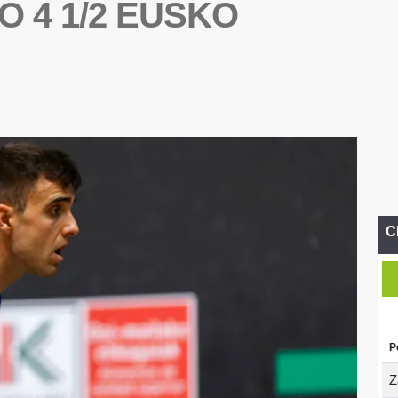
 4 1/2 EUSKO
C
P
Z