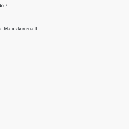
do 7
l-Mariezkurrena II