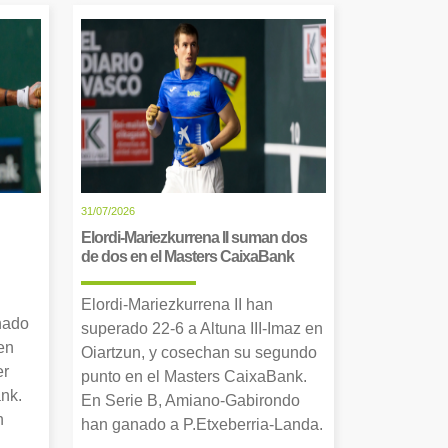
31/07/2026
Elordi-Mariezkurrena II suman dos
de dos en el Masters CaixaBank
Elordi-Mariezkurrena II han
nado
superado 22-6 a Altuna III-Imaz en
en
Oiartzun, y cosechan su segundo
er
punto en el Masters CaixaBank.
nk.
En Serie B, Amiano-Gabirondo
n
han ganado a P.Etxeberria-Landa.