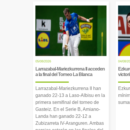
05/08/2026
04/08/2
Larrazabal-Mariezkurrena II acceden
Ezkur
a la final del Torneo La Blanca
victor
Larrazabal-Mariezkurrena II han
Ezkur
ganado 22-13 a Laso-Albisu en la
mínim
primera semifinal del torneo de
suman
Gasteiz. En el Serie B, Amiano-
Landa han ganado 22-12 a
Zubizarreta IV-Aranguren. Ambas