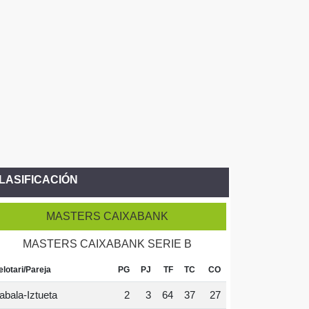
LASIFICACIÓN
MASTERS CAIXABANK
MASTERS CAIXABANK SERIE B
elotari/Pareja
PG
PJ
TF
TC
CO
abala-Iztueta
2
3
64
37
27