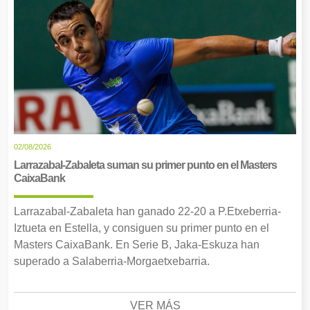
02/08/2026
Larrazabal-Zabaleta suman su primer punto en el Masters
CaixaBank
Larrazabal-Zabaleta han ganado 22-20 a P.Etxeberria-
Iztueta en Estella, y consiguen su primer punto en el
Masters CaixaBank. En Serie B, Jaka-Eskuza han
superado a Salaberria-Morgaetxebarria.
VER MÁS