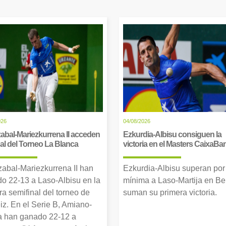
026
04/08/2026
abal-Mariezkurrena II acceden
Ezkurdia-Albisu consiguen la
inal del Torneo La Blanca
victoria en el Masters CaixaBa
zabal-Mariezkurrena II han
Ezkurdia-Albisu superan por
o 22-13 a Laso-Albisu en la
mínima a Laso-Martija en Ber
ra semifinal del torneo de
suman su primera victoria.
iz. En el Serie B, Amiano-
 han ganado 22-12 a