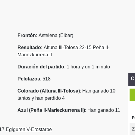
Frontón:
Astelena (Eibar)
Resultado:
Altuna III-Tolosa 22-15
Peña II-
Mariezkurrena II
Duración del partido
: 1 hora y un 1 minuto
C
Pelotazos
: 518
Colorado (Altuna III-Tolosa)
: Han ganado 10
tantos y han perdido 4
Azul (Peña II-Mariezkurrena II)
: Han ganado 11
P
Z
-17
Egiguren V-Erostarbe