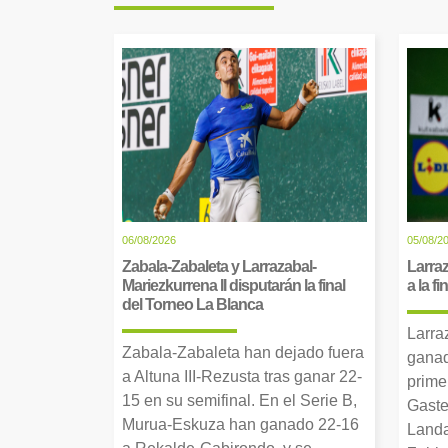
06/08/2026
05/08/2
Zabala-Zabaleta y Larrazabal-
Larraz
Mariezkurrena II disputarán la final
a la f
del Torneo La Blanca
Larra
Zabala-Zabaleta han dejado fuera
ganad
a Altuna III-Rezusta tras ganar 22-
prime
15 en su semifinal. En el Serie B,
Gaste
Murua-Eskuza han ganado 22-16
Landa