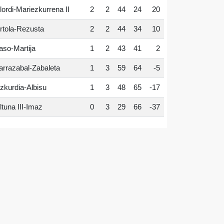
lordi-Mariezkurrena II
2
2
44
24
20
rtola-Rezusta
2
2
44
34
10
aso-Martija
1
2
43
41
2
arrazabal-Zabaleta
1
3
59
64
-5
zkurdia-Albisu
1
3
48
65
-17
ltuna III-Imaz
0
3
29
66
-37