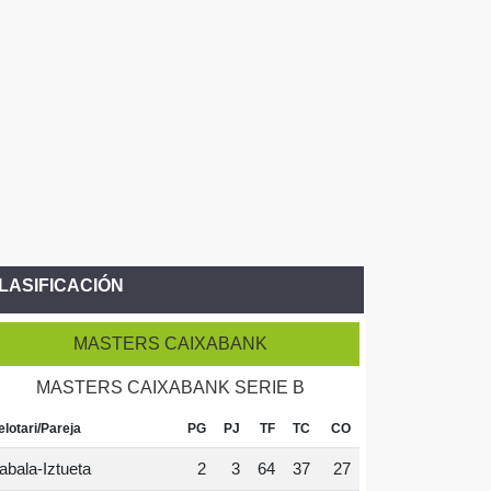
LASIFICACIÓN
MASTERS CAIXABANK
MASTERS CAIXABANK SERIE B
elotari/Pareja
PG
PJ
TF
TC
CO
abala-Iztueta
2
3
64
37
27