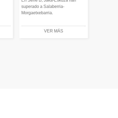
En Serie B, Jaka-Eskuza han
superado a Salaberria-
Morgaetxebarria.
VER MÁS