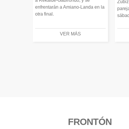
a Rekalde-Gabirondo, y se
Zubiz
enfrentarán a Amiano-Landa en la
parej
otra final.
sábad
VER MÁS
FRONTÓN