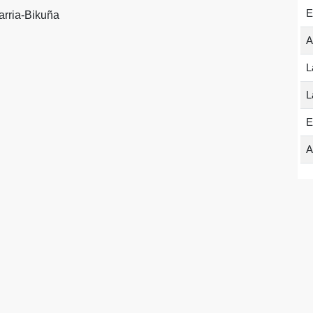
E
arria-Bikuña
A
L
L
E
A