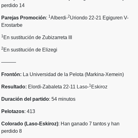
perdido 14
1
2
Parejas Promoción
:
Alberdi-
Uriondo 22-21 Egiguren V-
Erostarbe
1
En sustitución de Zubizarreta III
2
En sustitución de Elizegi
———
Frontón:
La Universidad de la Pelota (Markina-Xemein)
1
Resultado:
Elordi-Zabaleta 22-11
Laso-
Eskiroz
Duración del partido
: 54 minutos
Pelotazos
: 413
Colorado (Laso-Eskiroz)
: Han ganado 7 tantos y han
perdido 8