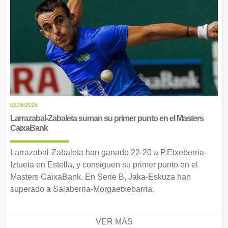
02/08/2026
Larrazabal-Zabaleta suman su primer punto en el Masters
CaixaBank
Larrazabal-Zabaleta han ganado 22-20 a P.Etxeberria-
Iztueta en Estella, y consiguen su primer punto en el
Masters CaixaBank. En Serie B, Jaka-Eskuza han
superado a Salaberria-Morgaetxebarria.
VER MÁS