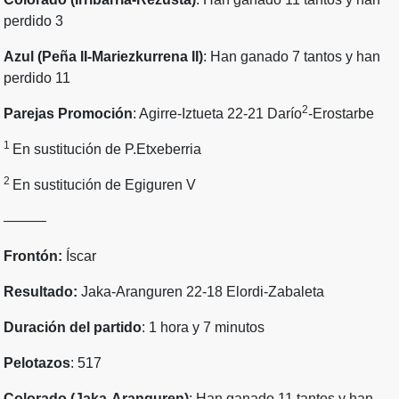
perdido 3
Azul (Peña II-Mariezkurrena II)
: Han ganado 7 tantos y han
perdido 11
2
Parejas Promoción
: Agirre-Iztueta 22-21 Darío
-Erostarbe
1
En sustitución de P.Etxeberria
2
En sustitución de Egiguren V
———
Frontón:
Íscar
Resultado:
Jaka-Aranguren 22-18 Elordi-Zabaleta
Duración del partido
: 1 hora y 7 minutos
Pelotazos
: 517
Colorado (Jaka-Aranguren)
: Han ganado 11 tantos y han