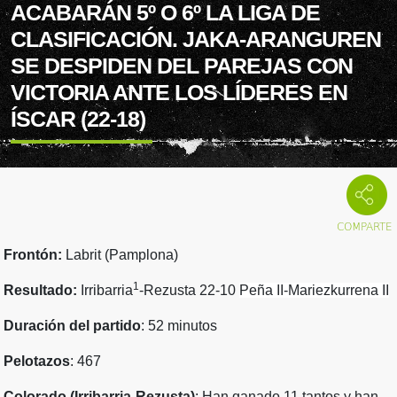
ACABARÁN 5º O 6º LA LIGA DE
CLASIFICACIÓN. JAKA-ARANGUREN
SE DESPIDEN DEL PAREJAS CON
VICTORIA ANTE LOS LÍDERES EN
ÍSCAR (22-18)
Frontón:
Labrit (Pamplona)
1
Resultado:
Irribarria
-Rezusta 22-10
Peña II-Mariezkurrena II
Duración del partido
: 52 minutos
Pelotazos
: 467
Colorado (Irribarria-Rezusta)
: Han ganado 11 tantos y han