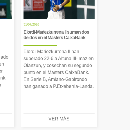
31/07/2026
Elordi-Mariezkurrena II suman dos
de dos en el Masters CaixaBank
Elordi-Mariezkurrena II han
nado
superado 22-6 a Altuna III-Imaz en
en
Oiartzun, y cosechan su segundo
er
punto en el Masters CaixaBank.
nk.
En Serie B, Amiano-Gabirondo
n
han ganado a P.Etxeberria-Landa.
VER MÁS