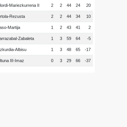
lordi-Mariezkurrena II
2
2
44
24
20
rtola-Rezusta
2
2
44
34
10
aso-Martija
1
2
43
41
2
arrazabal-Zabaleta
1
3
59
64
-5
zkurdia-Albisu
1
3
48
65
-17
ltuna III-Imaz
0
3
29
66
-37