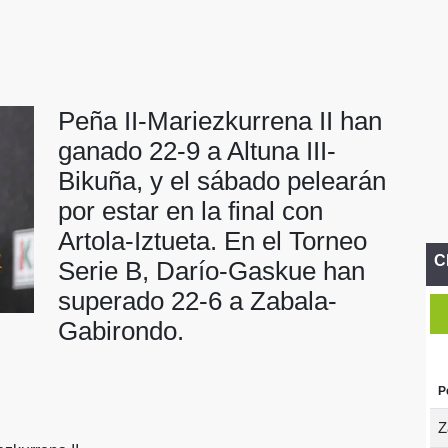
Peña II-Mariezkurrena II han
ganado 22-9 a Altuna III-
Bikuña, y el sábado pelearán
por estar en la final con
Artola-Iztueta. En el Torneo
C
Serie B, Darío-Gaskue han
superado 22-6 a Zabala-
Gabirondo.
P
Z