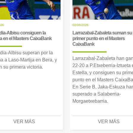
026
02/08/2026
dia-Albisu consiguen la
Larrazabal-Zabaleta suman su
ia en el Masters CaixaBank
primer punto en el Masters
CaixaBank
dia-Albisu superan por la
Larrazabal-Zabaleta han ga
a a Laso-Martija en Bera, y
22-20 a P.Etxeberria-Iztueta 
 su primera victoria.
Estella, y consiguen su prim
punto en el Masters CaixaBa
En Serie B, Jaka-Eskuza ha
superado a Salaberria-
Morgaetxebarria.
VER MÁS
VER MÁS