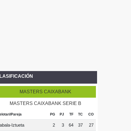
LASIFICACIÓN
MASTERS CAIXABANK
MASTERS CAIXABANK SERIE B
elotari/Pareja
PG
PJ
TF
TC
CO
abala-Iztueta
2
3
64
37
27