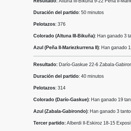
Resultado:
Altuna III-Bikuña 9-22 Peña II-Mari
Duración del partido
: 50 minutos
Pelotazos
: 376
Colorado (Altuna III-Bikuña)
: Han ganado 3 t
Azul (Peña II-Mariezkurrena II)
: Han ganado 11
Resultado:
Darío-Gaskue 22-6 Zabala-Gabiro
Duración del partido
: 40 minutos
Pelotazos
: 314
Colorado (Darío-Gaskue)
: Han ganado 19 tan
Azul (Zabala-Gabirondo)
: Han ganado 3 tanto
Tercer partido:
Alberdi II-Eskiroz 18-15 Expos