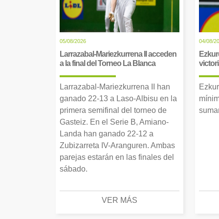
05/08/2026
04/08/2
Larrazabal-Mariezkurrena II acceden
Ezkur
a la final del Torneo La Blanca
victor
Larrazabal-Mariezkurrena II han
Ezkur
ganado 22-13 a Laso-Albisu en la
mínim
primera semifinal del torneo de
suman
Gasteiz. En el Serie B, Amiano-
Landa han ganado 22-12 a
Zubizarreta IV-Aranguren. Ambas
parejas estarán en las finales del
sábado.
VER MÁS