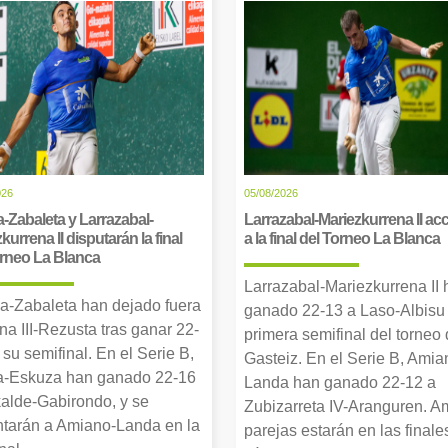
026
05/08/2026
-Zabaleta y Larrazabal-
Larrazabal-Mariezkurrena II a
kurrena II disputarán la final
a la final del Torneo La Blanca
orneo La Blanca
Larrazabal-Mariezkurrena II
a-Zabaleta han dejado fuera
ganado 22-13 a Laso-Albisu 
una III-Rezusta tras ganar 22-
primera semifinal del torneo
 su semifinal. En el Serie B,
Gasteiz. En el Serie B, Amia
-Eskuza han ganado 22-16
Landa han ganado 22-12 a
alde-Gabirondo, y se
Zubizarreta IV-Aranguren. 
ntarán a Amiano-Landa en la
parejas estarán en las finale