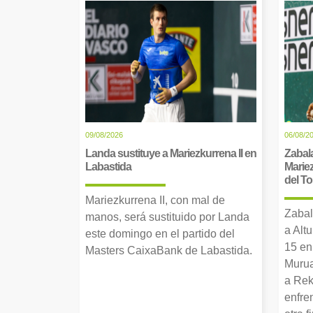
09/08/2026
06/08/2
Landa sustituye a Mariezkurrena II en
Zabala
Labastida
Mariez
del T
Mariezkurrena II, con mal de
Zabal
manos, será sustituido por Landa
a Alt
este domingo en el partido del
15 en
Masters CaixaBank de Labastida.
Murua
a Rek
enfre