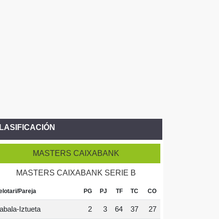
LASIFICACIÓN
MASTERS CAIXABANK
MASTERS CAIXABANK SERIE B
elotari/Pareja
PG
PJ
TF
TC
CO
abala-Iztueta
2
3
64
37
27