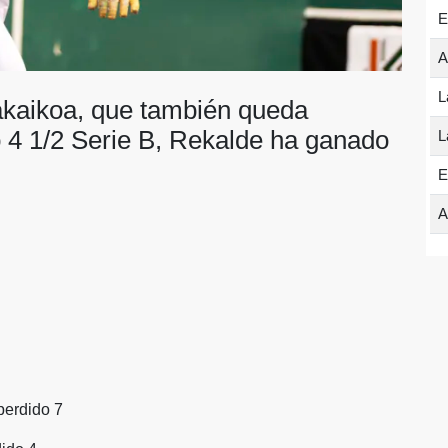
E
A
L
akaikoa, que también queda
 4 1/2 Serie B, Rekalde ha ganado
L
E
A
perdido 7