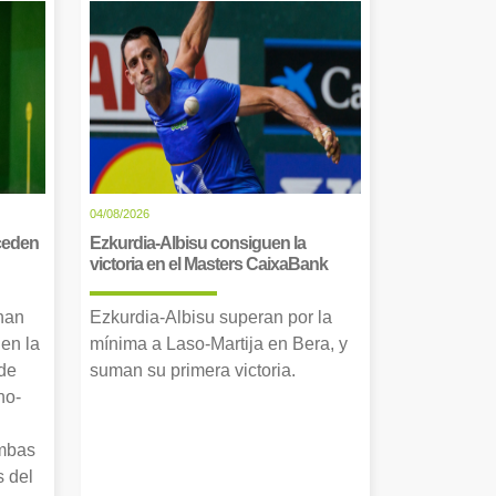
04/08/2026
cceden
Ezkurdia-Albisu consiguen la
victoria en el Masters CaixaBank
 han
Ezkurdia-Albisu superan por la
en la
mínima a Laso-Martija en Bera, y
 de
suman su primera victoria.
no-
Ambas
s del