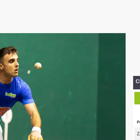
C
P
Z