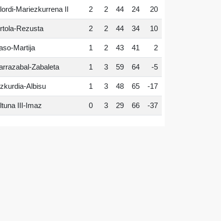
lordi-Mariezkurrena II
2
2
44
24
20
rtola-Rezusta
2
2
44
34
10
aso-Martija
1
2
43
41
2
arrazabal-Zabaleta
1
3
59
64
-5
zkurdia-Albisu
1
3
48
65
-17
ltuna III-Imaz
0
3
29
66
-37