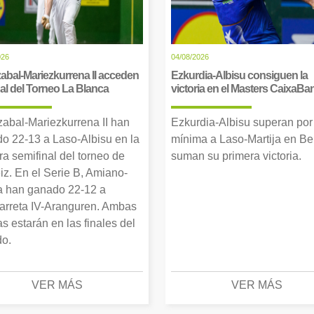
026
04/08/2026
abal-Mariezkurrena II acceden
Ezkurdia-Albisu consiguen la
inal del Torneo La Blanca
victoria en el Masters CaixaBa
zabal-Mariezkurrena II han
Ezkurdia-Albisu superan por
o 22-13 a Laso-Albisu en la
mínima a Laso-Martija en Ber
ra semifinal del torneo de
suman su primera victoria.
iz. En el Serie B, Amiano-
 han ganado 22-12 a
arreta IV-Aranguren. Ambas
as estarán en las finales del
o.
VER MÁS
VER MÁS