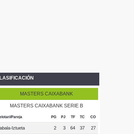
LASIFICACIÓN
MASTERS CAIXABANK
MASTERS CAIXABANK SERIE B
elotari/Pareja
PG
PJ
TF
TC
CO
abala-Iztueta
2
3
64
37
27