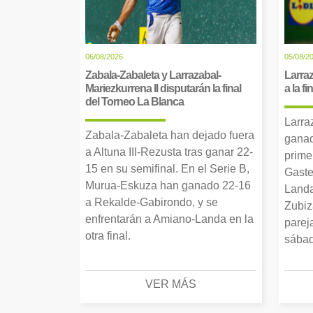
06/08/2026
05/08/2
Zabala-Zabaleta y Larrazabal-
Larraz
Mariezkurrena II disputarán la final
a la f
del Torneo La Blanca
Larra
Zabala-Zabaleta han dejado fuera
ganad
a Altuna III-Rezusta tras ganar 22-
prime
15 en su semifinal. En el Serie B,
Gaste
Murua-Eskuza han ganado 22-16
Landa
a Rekalde-Gabirondo, y se
Zubiz
enfrentarán a Amiano-Landa en la
parej
otra final.
sábad
VER MÁS