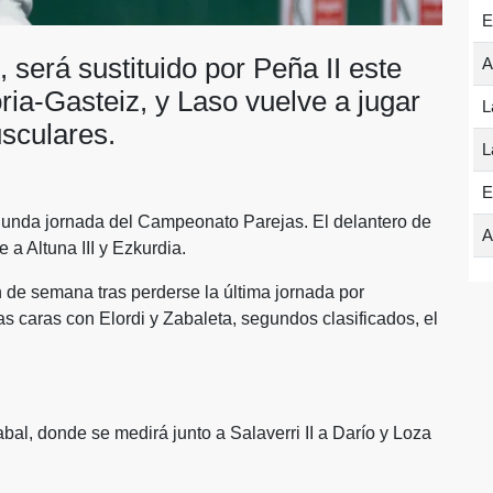
E
, será sustituido por Peña II este
A
ria-Gasteiz, y Laso vuelve a jugar
L
usculares.
L
E
segunda jornada del Campeonato Parejas. El delantero de
A
 a Altuna III y Ezkurdia.
in de semana tras perderse la última jornada por
as caras con Elordi y Zabaleta, segundos clasificados, el
zabal, donde se medirá junto a Salaverri II a Darío y Loza