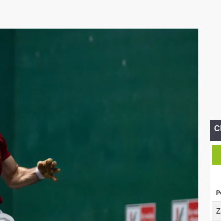
C
P
Z