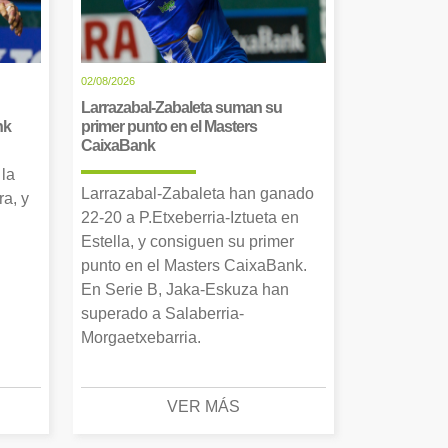
02/08/2026
Larrazabal-Zabaleta suman su
nk
primer punto en el Masters
CaixaBank
 la
Larrazabal-Zabaleta han ganado
a, y
22-20 a P.Etxeberria-Iztueta en
Estella, y consiguen su primer
punto en el Masters CaixaBank.
En Serie B, Jaka-Eskuza han
superado a Salaberria-
Morgaetxebarria.
VER MÁS