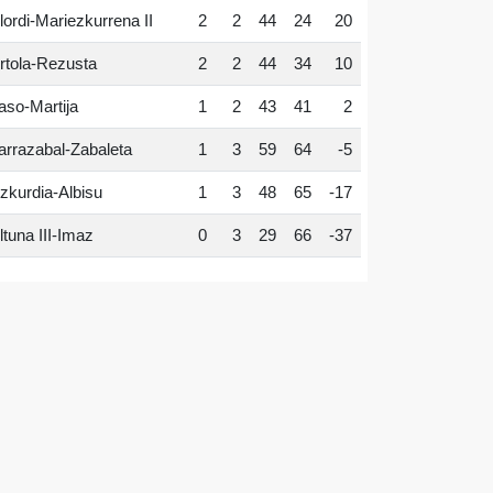
lordi-Mariezkurrena II
2
2
44
24
20
rtola-Rezusta
2
2
44
34
10
aso-Martija
1
2
43
41
2
arrazabal-Zabaleta
1
3
59
64
-5
zkurdia-Albisu
1
3
48
65
-17
ltuna III-Imaz
0
3
29
66
-37