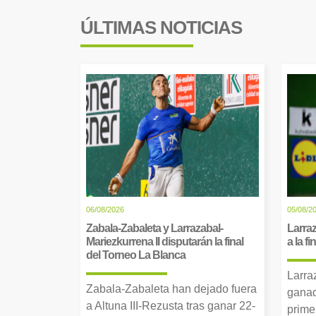
ÚLTIMAS NOTICIAS
06/08/2026
05/08/2
Zabala-Zabaleta y Larrazabal-
Larraz
Mariezkurrena II disputarán la final
a la f
del Torneo La Blanca
Larra
Zabala-Zabaleta han dejado fuera
ganad
a Altuna III-Rezusta tras ganar 22-
prime