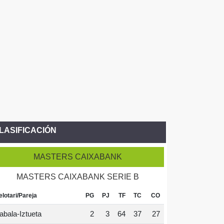
LASIFICACIÓN
MASTERS CAIXABANK
MASTERS CAIXABANK SERIE B
elotari/Pareja
PG
PJ
TF
TC
CO
abala-Iztueta
2
3
64
37
27