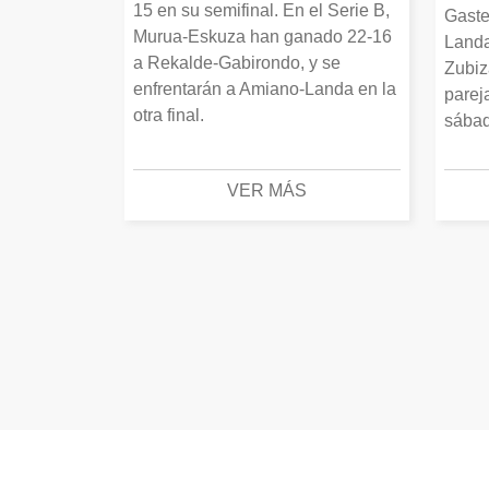
15 en su semifinal. En el Serie B,
Gaste
Murua-Eskuza han ganado 22-16
Landa
a Rekalde-Gabirondo, y se
Zubiz
enfrentarán a Amiano-Landa en la
parej
otra final.
sábad
VER MÁS