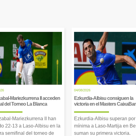
026
04/08/2026
abal-Mariezkurrena II acceden
Ezkurdia-Albisu consiguen la
inal del Torneo La Blanca
victoria en el Masters CaixaBa
zabal-Mariezkurrena II han
Ezkurdia-Albisu superan por
o 22-13 a Laso-Albisu en la
mínima a Laso-Martija en Ber
ra semifinal del torneo de
suman su primera victoria.