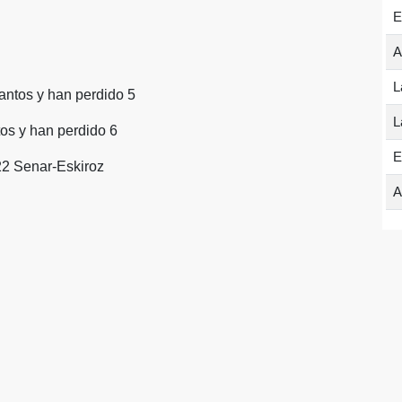
E
A
L
antos y han perdido 5
L
os y han perdido 6
E
22 Senar-Eskiroz
A