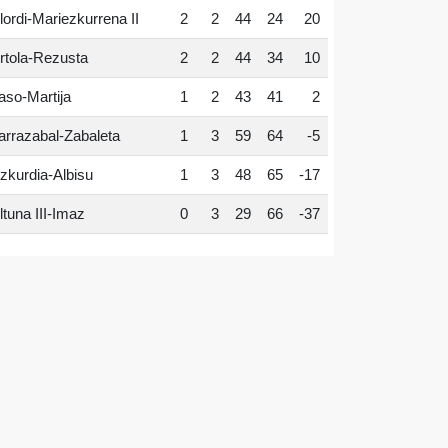
lordi-Mariezkurrena II
2
2
44
24
20
rtola-Rezusta
2
2
44
34
10
aso-Martija
1
2
43
41
2
arrazabal-Zabaleta
1
3
59
64
-5
zkurdia-Albisu
1
3
48
65
-17
ltuna III-Imaz
0
3
29
66
-37