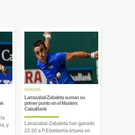
02/08/2026
Larrazabal-Zabaleta suman su
nk
primer punto en el Masters
CaixaBank
 la
Larrazabal-Zabaleta han ganado
a, y
22-20 a P.Etxeberria-Iztueta en