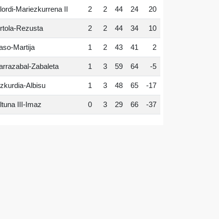
lordi-Mariezkurrena II
2
2
44
24
20
rtola-Rezusta
2
2
44
34
10
aso-Martija
1
2
43
41
2
arrazabal-Zabaleta
1
3
59
64
-5
zkurdia-Albisu
1
3
48
65
-17
ltuna III-Imaz
0
3
29
66
-37