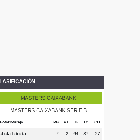
LASIFICACIÓN
MASTERS CAIXABANK
MASTERS CAIXABANK SERIE B
elotari/Pareja
PG
PJ
TF
TC
CO
abala-Iztueta
2
3
64
37
27