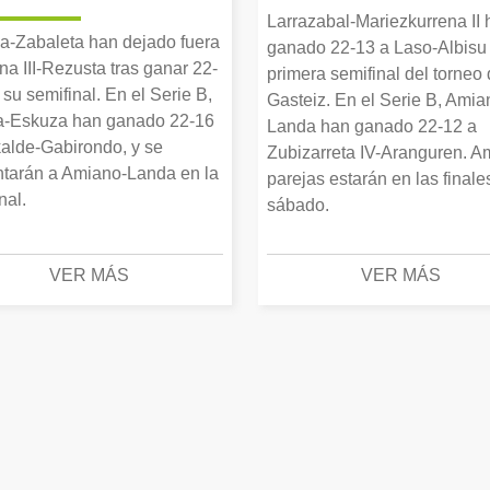
Larrazabal-Mariezkurrena II
a-Zabaleta han dejado fuera
ganado 22-13 a Laso-Albisu 
una III-Rezusta tras ganar 22-
primera semifinal del torneo
 su semifinal. En el Serie B,
Gasteiz. En el Serie B, Amia
-Eskuza han ganado 22-16
Landa han ganado 22-12 a
alde-Gabirondo, y se
Zubizarreta IV-Aranguren. 
ntarán a Amiano-Landa en la
parejas estarán en las finale
inal.
sábado.
VER MÁS
VER MÁS