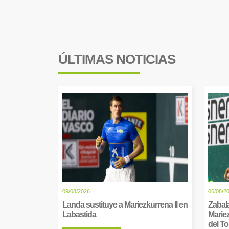
ÚLTIMAS NOTICIAS
09/08/2026
06/08/2
Landa sustituye a Mariezkurrena II en
Zabala
Labastida
Mariez
del T