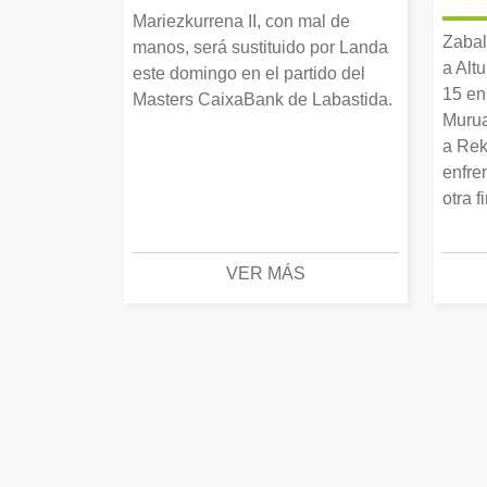
Mariezkurrena II, con mal de
Zabal
manos, será sustituido por Landa
a Alt
este domingo en el partido del
15 en
Masters CaixaBank de Labastida.
Murua
a Rek
enfre
otra f
VER MÁS