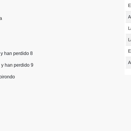
E
A
a
L
L
E
 y han perdido 8
A
 y han perdido 9
birondo