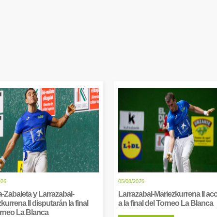
026
05/08/2026
-Zabaleta y Larrazabal-
Larrazabal-Mariezkurrena II a
kurrena II disputarán la final
a la final del Torneo La Blanca
orneo La Blanca