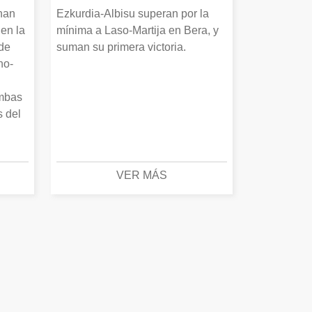
 han
Ezkurdia-Albisu superan por la
en la
mínima a Laso-Martija en Bera, y
 de
suman su primera victoria.
no-
Ambas
s del
VER MÁS