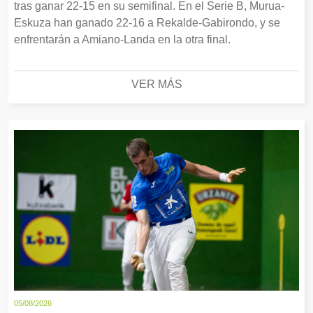
tras ganar 22-15 en su semifinal. En el Serie B, Murua-
Eskuza han ganado 22-16 a Rekalde-Gabirondo, y se
enfrentarán a Amiano-Landa en la otra final.
VER MÁS
05/08/2026