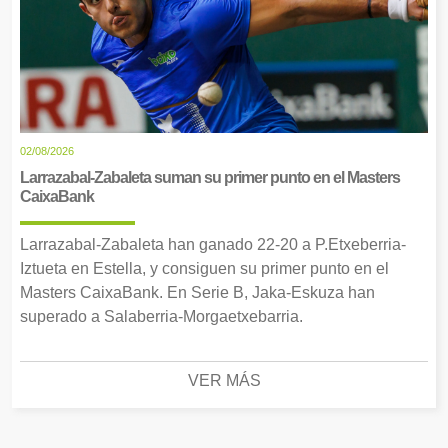
02/08/2026
Larrazabal-Zabaleta suman su primer punto en el Masters
CaixaBank
Larrazabal-Zabaleta han ganado 22-20 a P.Etxeberria-
Iztueta en Estella, y consiguen su primer punto en el
Masters CaixaBank. En Serie B, Jaka-Eskuza han
superado a Salaberria-Morgaetxebarria.
VER MÁS