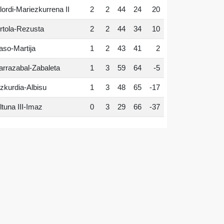
lordi-Mariezkurrena II
2
2
44
24
20
rtola-Rezusta
2
2
44
34
10
aso-Martija
1
2
43
41
2
arrazabal-Zabaleta
1
3
59
64
-5
zkurdia-Albisu
1
3
48
65
-17
ltuna III-Imaz
0
3
29
66
-37