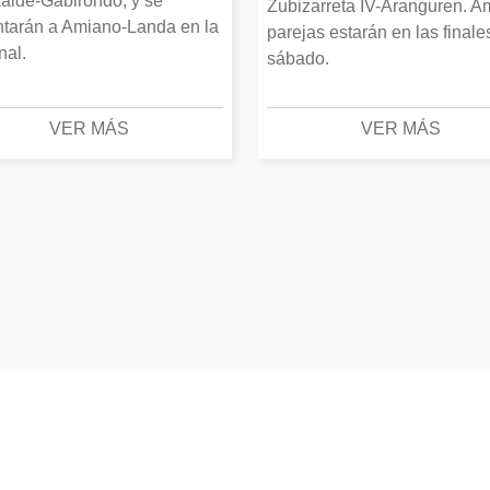
alde-Gabirondo, y se
Zubizarreta IV-Aranguren. 
ntarán a Amiano-Landa en la
parejas estarán en las finale
inal.
sábado.
VER MÁS
VER MÁS