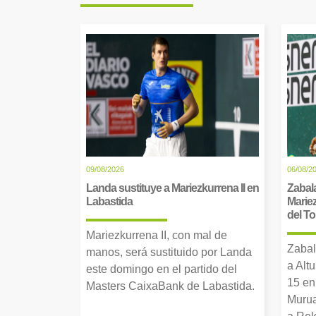
09/08/2026
06/08/2
Landa sustituye a Mariezkurrena II en
Zabala
Labastida
Mariez
del T
Mariezkurrena II, con mal de
Zabal
manos, será sustituido por Landa
a Alt
este domingo en el partido del
15 en
Masters CaixaBank de Labastida.
Murua