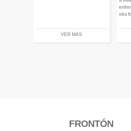
a Rek
enfre
otra f
VER MÁS
FRONTÓN