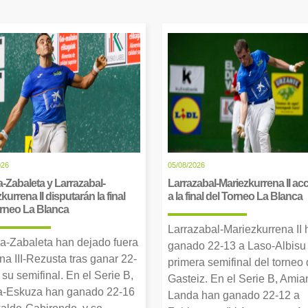
026
05/08/2026
-Zabaleta y Larrazabal-
Larrazabal-Mariezkurrena II a
kurrena II disputarán la final
a la final del Torneo La Blanca
orneo La Blanca
Larrazabal-Mariezkurrena II
a-Zabaleta han dejado fuera
ganado 22-13 a Laso-Albisu 
una III-Rezusta tras ganar 22-
primera semifinal del torneo
 su semifinal. En el Serie B,
Gasteiz. En el Serie B, Amia
-Eskuza han ganado 22-16
Landa han ganado 22-12 a