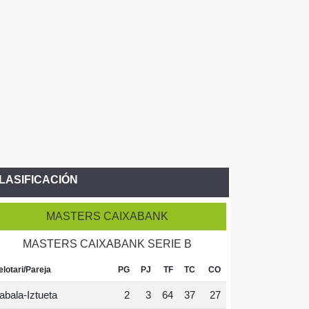
LASIFICACIÓN
MASTERS CAIXABANK
MASTERS CAIXABANK SERIE B
elotari/Pareja
PG
PJ
TF
TC
CO
abala-Iztueta
2
3
64
37
27