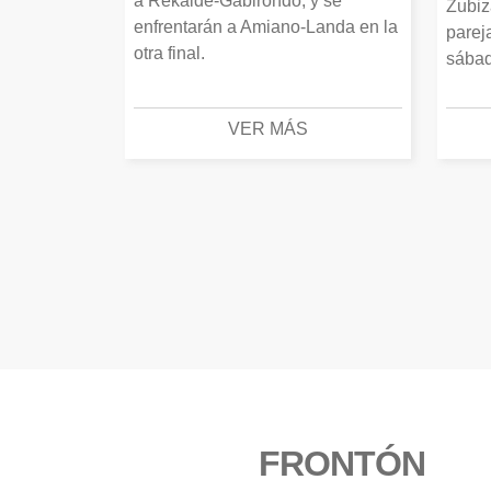
a Rekalde-Gabirondo, y se
Zubiz
enfrentarán a Amiano-Landa en la
parej
otra final.
sábad
VER MÁS
FRONTÓN