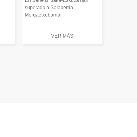
En Serie B, Jaka-Eskuza han
superado a Salaberria-
Morgaetxebarria.
VER MÁS