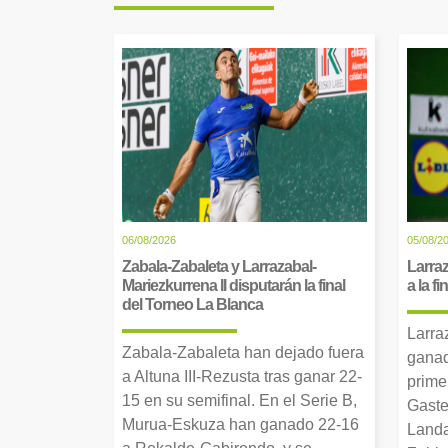
06/08/2026
05/08/2
Zabala-Zabaleta y Larrazabal-
Larraz
Mariezkurrena II disputarán la final
a la f
del Torneo La Blanca
Larra
Zabala-Zabaleta han dejado fuera
ganad
a Altuna III-Rezusta tras ganar 22-
prime
15 en su semifinal. En el Serie B,
Gaste
Murua-Eskuza han ganado 22-16
Landa