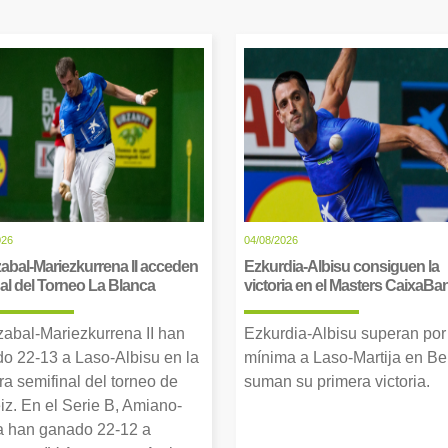
026
04/08/2026
abal-Mariezkurrena II acceden
Ezkurdia-Albisu consiguen la
inal del Torneo La Blanca
victoria en el Masters CaixaBa
zabal-Mariezkurrena II han
Ezkurdia-Albisu superan por
o 22-13 a Laso-Albisu en la
mínima a Laso-Martija en Ber
ra semifinal del torneo de
suman su primera victoria.
iz. En el Serie B, Amiano-
 han ganado 22-12 a