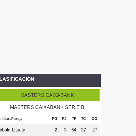
LASIFICACIÓN
MASTERS CAIXABANK
MASTERS CAIXABANK SERIE B
elotari/Pareja
PG
PJ
TF
TC
CO
abala-Iztueta
2
3
64
37
27