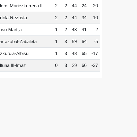
lordi-Mariezkurrena II
2
2
44
24
20
rtola-Rezusta
2
2
44
34
10
aso-Martija
1
2
43
41
2
arrazabal-Zabaleta
1
3
59
64
-5
zkurdia-Albisu
1
3
48
65
-17
ltuna III-Imaz
0
3
29
66
-37