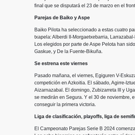
final que se disputará el 23 de marzo en el front
Parejas de Baiko y Aspe
Baiko Pilota ha seleccionado a estas cuatro pa
txapela: Alberdi II-Morgaetxebarria, Larrazabal-
Los elegidos por parte de Aspe Pelota han sid
Gaskue, y De la Fuente-Bikuña.
Se estrena este viernes
Pasado mañana, el viernes, Egiguren V-Eskuza
competición en Azkoitia. El sábado, Agirre-Iztue
Aizarnazabal. El domingo, Zubizarreta III y Uga
se medirán en Segura. Y el 30 de noviembre, e
conseguir la primera victoria.
Liga de clasificación, playoffs, liga de semifi
El Campeonato Parejas Serie B 2024 comenzará