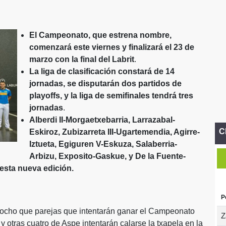
El Campeonato, que estrena nombre,
comenzará este viernes y finalizará el 23 de
marzo con la final del Labrit
.
La liga de clasificación constará de 14
jornadas, se disputarán dos partidos de
playoffs, y la liga de semifinales tendrá tres
jornadas
.
Alberdi II-Morgaetxebarria, Larrazabal-
C
Eskiroz, Zubizarreta III-Ugartemendia, Agirre-
Iztueta, Egiguren V-Eskuza, Salaberria-
Arbizu, Exposito-Gaskue, y De la Fuente-
 esta nueva edición.
P
ocho que parejas que intentarán ganar el Campeonato
Z
 otras cuatro de Aspe intentarán calarse la txapela en la