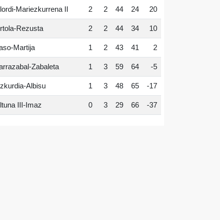
lordi-Mariezkurrena II
2
2
44
24
20
rtola-Rezusta
2
2
44
34
10
aso-Martija
1
2
43
41
2
arrazabal-Zabaleta
1
3
59
64
-5
zkurdia-Albisu
1
3
48
65
-17
ltuna III-Imaz
0
3
29
66
-37