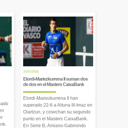
31/07/2026
Elordi-Mariezkurrena II suman dos
de dos en el Masters CaixaBank
Elordi-Mariezkurrena II han
nado
superado 22-6 a Altuna III-Imaz en
en
Oiartzun, y cosechan su segundo
er
punto en el Masters CaixaBank.
nk.
En Serie B, Amiano-Gabirondo