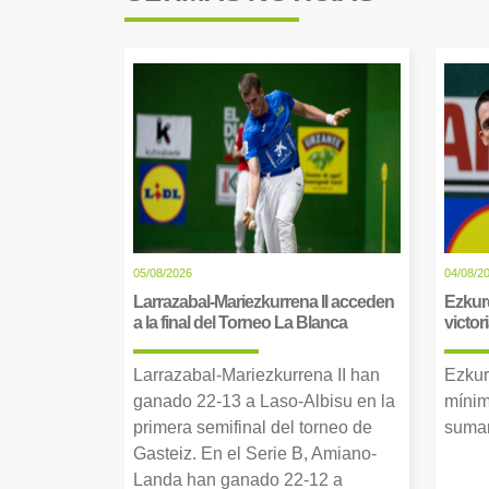
05/08/2026
04/08/2
Larrazabal-Mariezkurrena II acceden
Ezkur
a la final del Torneo La Blanca
victor
Larrazabal-Mariezkurrena II han
Ezkur
ganado 22-13 a Laso-Albisu en la
mínim
primera semifinal del torneo de
suman
Gasteiz. En el Serie B, Amiano-
Landa han ganado 22-12 a