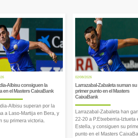
026
02/08/2026
dia-Albisu consiguen la
Larrazabal-Zabaleta suman su
ia en el Masters CaixaBank
primer punto en el Masters
CaixaBank
dia-Albisu superan por la
Larrazabal-Zabaleta han ga
a a Laso-Martija en Bera, y
22-20 a P.Etxeberria-Iztueta 
 su primera victoria.
Estella, y consiguen su prim
punto en el Masters CaixaBa