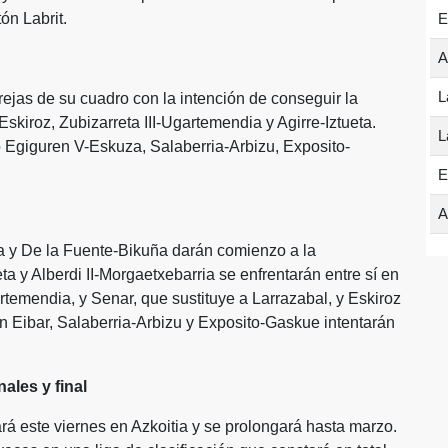
ón Labrit.
E
A
L
rejas de su cuadro con la intención de conseguir la
Eskiroz, Zubizarreta III-Ugartemendia y Agirre-Iztueta.
L
o Egiguren V-Eskuza, Salaberria-Arbizu, Exposito-
E
A
 y De la Fuente-Bikuña darán comienzo a la
ta y Alberdi II-Morgaetxebarria se enfrentarán entre sí en
rtemendia, y Senar, que sustituye a Larrazabal, y Eskiroz
n Eibar, Salaberria-Arbizu y Exposito-Gaskue intentarán
nales y final
 este viernes en Azkoitia y se prolongará hasta marzo.