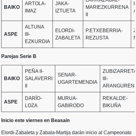
ARTOLA-
JAKA-
BAIKO
MARIEZKURRENA
IMAZ
IZTUETA
II
ALTUNA
ELORDI-
P.ETXEBERRIA-
ASPE
III-
ZABALETA
REZUSTA
EZKURDIA
Parejas Serie B
PEÑA II-
ZUBIZARRET
SENAR-
BAIKO
SALAVERRI
III-
UGARTEMENDIA
II
ARANGUREN
DARÍO-
MURUA-
REKALDE-
ASPE
LOZA
GABIRODO
BIKUÑA
Inicio este viernes en Beasain
Elordi-Zabaleta y Zabala-Martija darán inicio al Campeonato