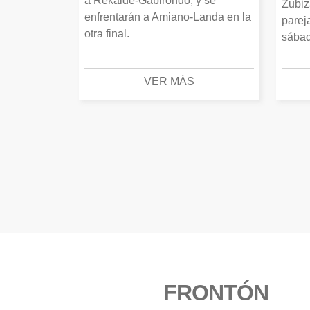
a Rekalde-Gabirondo, y se
Zubiz
enfrentarán a Amiano-Landa en la
parej
otra final.
sábad
VER MÁS
FRONTÓN