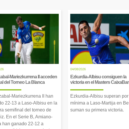
026
04/08/2026
abal-Mariezkurrena II acceden
Ezkurdia-Albisu consiguen la
inal del Torneo La Blanca
victoria en el Masters CaixaBa
zabal-Mariezkurrena II han
Ezkurdia-Albisu superan por
o 22-13 a Laso-Albisu en la
mínima a Laso-Martija en Ber
ra semifinal del torneo de
suman su primera victoria.
iz. En el Serie B, Amiano-
 han ganado 22-12 a