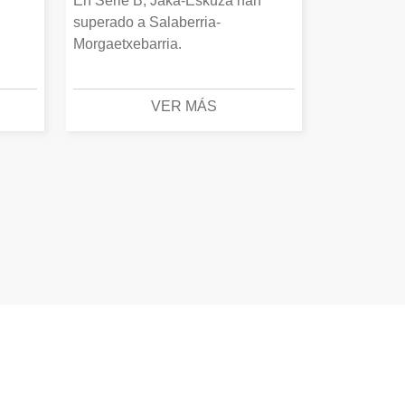
En Serie B, Jaka-Eskuza han
superado a Salaberria-
Morgaetxebarria.
VER MÁS