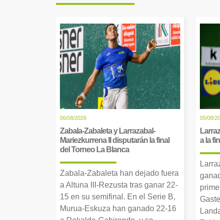
06/08/2026
05/08/2
Zabala-Zabaleta y Larrazabal-
Larraz
Mariezkurrena II disputarán la final
a la f
del Torneo La Blanca
Larra
Zabala-Zabaleta han dejado fuera
ganad
a Altuna III-Rezusta tras ganar 22-
prime
15 en su semifinal. En el Serie B,
Gaste
Murua-Eskuza han ganado 22-16
Landa