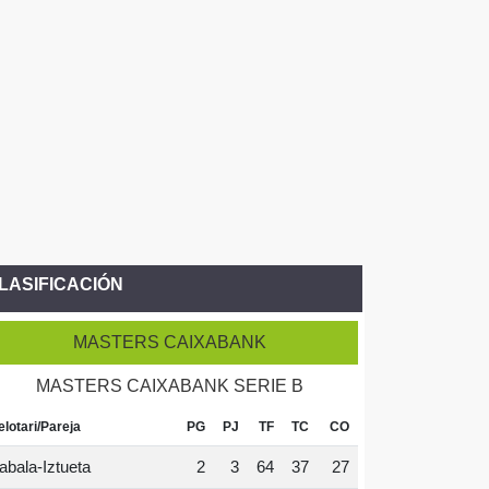
LASIFICACIÓN
MASTERS CAIXABANK
MASTERS CAIXABANK SERIE B
elotari/Pareja
PG
PJ
TF
TC
CO
abala-Iztueta
2
3
64
37
27