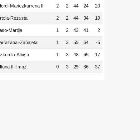
lordi-Mariezkurrena II
2
2
44
24
20
rtola-Rezusta
2
2
44
34
10
aso-Martija
1
2
43
41
2
arrazabal-Zabaleta
1
3
59
64
-5
zkurdia-Albisu
1
3
48
65
-17
ltuna III-Imaz
0
3
29
66
-37