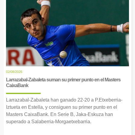
02/08/2026
Larrazabal-Zabaleta suman su primer punto en el Masters
CaixaBank
Larrazabal-Zabaleta han ganado 22-20 a P.Etxeberria-
Iztueta en Estella, y consiguen su primer punto en el
Masters CaixaBank. En Serie B, Jaka-Eskuza han
superado a Salaberria-Morgaetxebarria.