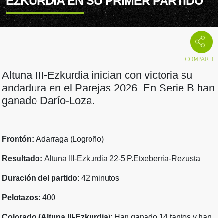
EZKURDIA EN SU PRIMER PARTIDO
Altuna III-Ezkurdia inician con victoria su
andadura en el Parejas 2026. En Serie B han
ganado Darío-Loza.
Frontón:
Adarraga (Logroño)
Resultado:
Altuna III-Ezkurdia 22-5 P.Etxeberria-Rezusta
Duración del partido
: 42 minutos
Pelotazos
: 400
Colorado (Altuna III-Ezkurdia)
: Han ganado 14 tantos y han