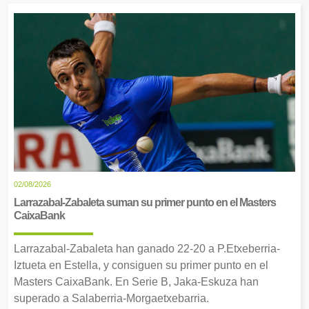
02/08/2026
Larrazabal-Zabaleta suman su primer punto en el Masters
CaixaBank
Larrazabal-Zabaleta han ganado 22-20 a P.Etxeberria-
Iztueta en Estella, y consiguen su primer punto en el
Masters CaixaBank. En Serie B, Jaka-Eskuza han
superado a Salaberria-Morgaetxebarria.