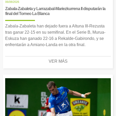
06/08/2026
Zabala-Zabaleta y Larrazabal-Mariezkurrena II disputarán la
final del Torneo La Blanca
Zabala-Zabaleta han dejado fuera a Altuna III-Rezusta
tras ganar 22-15 en su semifinal. En el Serie B, Murua-
Eskuza han ganado 22-16 a Rekalde-Gabirondo, y se
enfrentarán a Amiano-Landa en la otra final.
VER MÁS