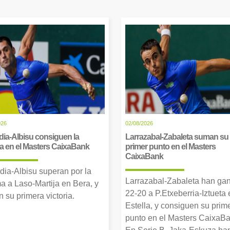
026
02/08/2026
dia-Albisu consiguen la
Larrazabal-Zabaleta suman su
ia en el Masters CaixaBank
primer punto en el Masters
CaixaBank
dia-Albisu superan por la
Larrazabal-Zabaleta han ga
a a Laso-Martija en Bera, y
22-20 a P.Etxeberria-Iztueta 
 su primera victoria.
Estella, y consiguen su prim
punto en el Masters CaixaBa