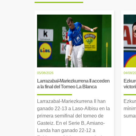
05/08/2026
04/08/2
Larrazabal-Mariezkurrena II acceden
Ezkur
a la final del Torneo La Blanca
victor
Larrazabal-Mariezkurrena II han
Ezkur
ganado 22-13 a Laso-Albisu en la
mínim
primera semifinal del torneo de
suman
Gasteiz. En el Serie B, Amiano-
Landa han ganado 22-12 a