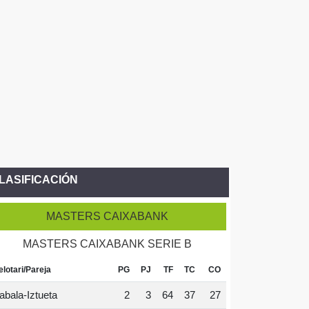
LASIFICACIÓN
MASTERS CAIXABANK
MASTERS CAIXABANK SERIE B
elotari/Pareja
PG
PJ
TF
TC
CO
abala-Iztueta
2
3
64
37
27