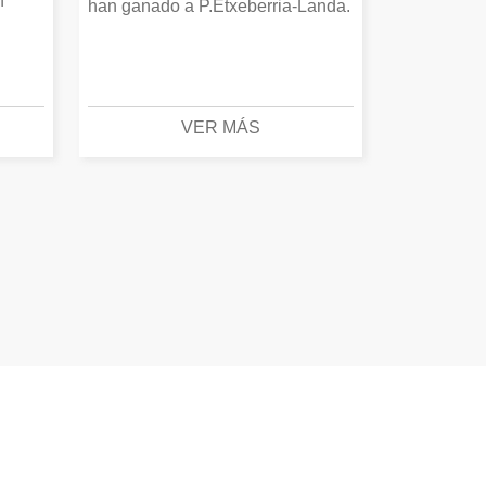
n
han ganado a P.Etxeberria-Landa.
VER MÁS