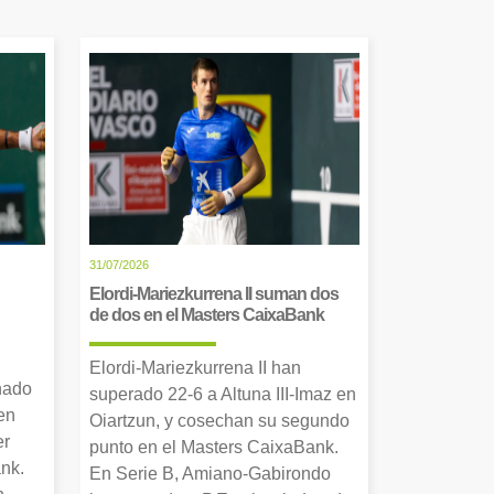
31/07/2026
Elordi-Mariezkurrena II suman dos
de dos en el Masters CaixaBank
Elordi-Mariezkurrena II han
nado
superado 22-6 a Altuna III-Imaz en
en
Oiartzun, y cosechan su segundo
er
punto en el Masters CaixaBank.
nk.
En Serie B, Amiano-Gabirondo