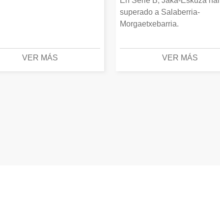
En Serie B, Jaka-Eskuza ha
superado a Salaberria-
Morgaetxebarria.
VER MÁS
VER MÁS