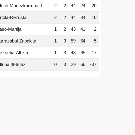
lordi-Mariezkurrena II
2
2
44
24
20
rtola-Rezusta
2
2
44
34
10
aso-Martija
1
2
43
41
2
arrazabal-Zabaleta
1
3
59
64
-5
zkurdia-Albisu
1
3
48
65
-17
ltuna III-Imaz
0
3
29
66
-37