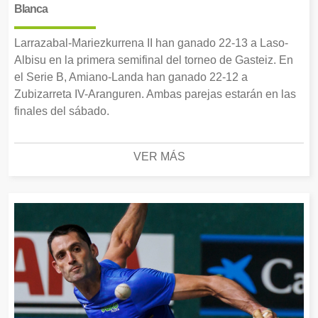
Blanca
Larrazabal-Mariezkurrena II han ganado 22-13 a Laso-
Albisu en la primera semifinal del torneo de Gasteiz. En
el Serie B, Amiano-Landa han ganado 22-12 a
Zubizarreta IV-Aranguren. Ambas parejas estarán en las
finales del sábado.
VER MÁS