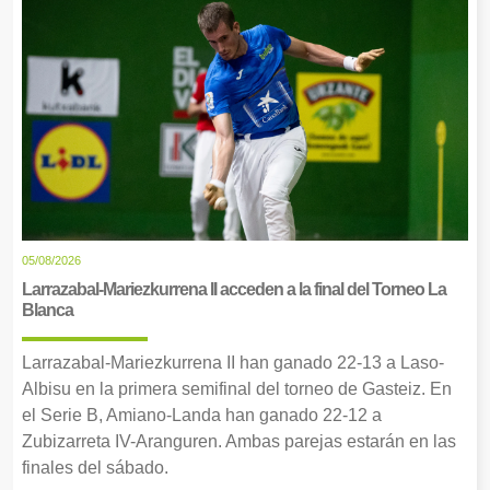
05/08/2026
Larrazabal-Mariezkurrena II acceden a la final del Torneo La
Blanca
Larrazabal-Mariezkurrena II han ganado 22-13 a Laso-
Albisu en la primera semifinal del torneo de Gasteiz. En
el Serie B, Amiano-Landa han ganado 22-12 a
Zubizarreta IV-Aranguren. Ambas parejas estarán en las
finales del sábado.