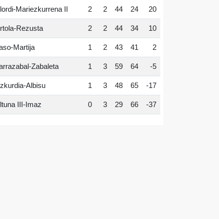
lordi-Mariezkurrena II
2
2
44
24
20
rtola-Rezusta
2
2
44
34
10
aso-Martija
1
2
43
41
2
arrazabal-Zabaleta
1
3
59
64
-5
zkurdia-Albisu
1
3
48
65
-17
ltuna III-Imaz
0
3
29
66
-37