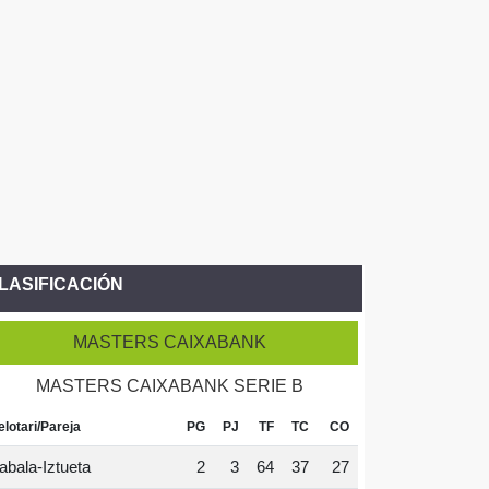
LASIFICACIÓN
MASTERS CAIXABANK
MASTERS CAIXABANK SERIE B
elotari/Pareja
PG
PJ
TF
TC
CO
abala-Iztueta
2
3
64
37
27