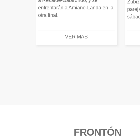
a Rekalde-Gabirondo, y se
Zubiz
enfrentarán a Amiano-Landa en la
parej
otra final.
sábad
VER MÁS
FRONTÓN