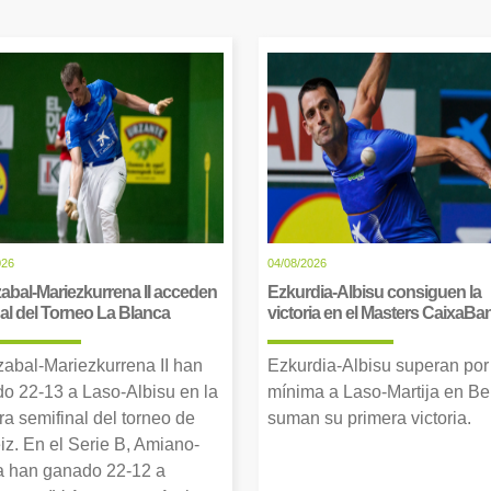
026
04/08/2026
abal-Mariezkurrena II acceden
Ezkurdia-Albisu consiguen la
inal del Torneo La Blanca
victoria en el Masters CaixaBa
zabal-Mariezkurrena II han
Ezkurdia-Albisu superan por
o 22-13 a Laso-Albisu en la
mínima a Laso-Martija en Ber
ra semifinal del torneo de
suman su primera victoria.
iz. En el Serie B, Amiano-
 han ganado 22-12 a