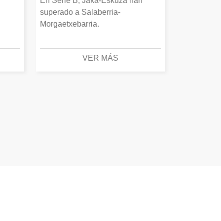
En Serie B, Jaka-Eskuza han
superado a Salaberria-
Morgaetxebarria.
VER MÁS