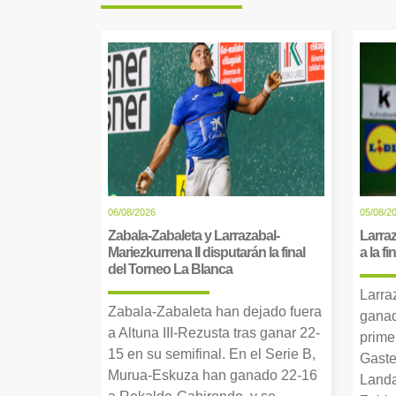
06/08/2026
05/08/2
Zabala-Zabaleta y Larrazabal-
Larraz
Mariezkurrena II disputarán la final
a la f
del Torneo La Blanca
Larra
Zabala-Zabaleta han dejado fuera
ganad
a Altuna III-Rezusta tras ganar 22-
prime
15 en su semifinal. En el Serie B,
Gaste
Murua-Eskuza han ganado 22-16
Landa