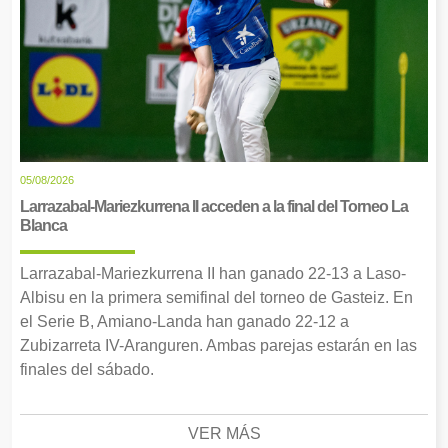
05/08/2026
Larrazabal-Mariezkurrena II acceden a la final del Torneo La
Blanca
Larrazabal-Mariezkurrena II han ganado 22-13 a Laso-
Albisu en la primera semifinal del torneo de Gasteiz. En
el Serie B, Amiano-Landa han ganado 22-12 a
Zubizarreta IV-Aranguren. Ambas parejas estarán en las
finales del sábado.
VER MÁS