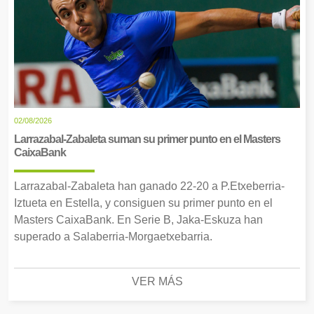
02/08/2026
Larrazabal-Zabaleta suman su primer punto en el Masters
CaixaBank
Larrazabal-Zabaleta han ganado 22-20 a P.Etxeberria-
Iztueta en Estella, y consiguen su primer punto en el
Masters CaixaBank. En Serie B, Jaka-Eskuza han
superado a Salaberria-Morgaetxebarria.
VER MÁS