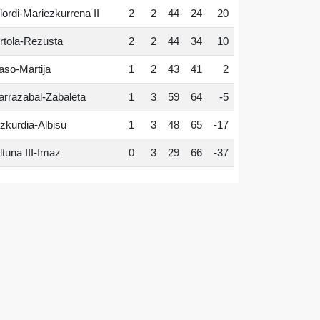
lordi-Mariezkurrena II
2
2
44
24
20
rtola-Rezusta
2
2
44
34
10
aso-Martija
1
2
43
41
2
arrazabal-Zabaleta
1
3
59
64
-5
zkurdia-Albisu
1
3
48
65
-17
ltuna III-Imaz
0
3
29
66
-37