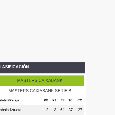
LASIFICACIÓN
MASTERS CAIXABANK
MASTERS CAIXABANK SERIE B
elotari/Pareja
PG
PJ
TF
TC
CO
abala-Iztueta
2
3
64
37
27