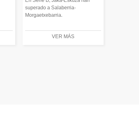
En Serie B, Jaka-Eskuza han
superado a Salaberria-
Morgaetxebarria.
VER MÁS