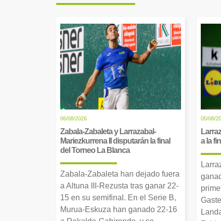
06/08/2026
05/08/2
Zabala-Zabaleta y Larrazabal-
Larraz
Mariezkurrena II disputarán la final
a la f
del Torneo La Blanca
Larra
Zabala-Zabaleta han dejado fuera
ganad
a Altuna III-Rezusta tras ganar 22-
prime
15 en su semifinal. En el Serie B,
Gaste
Murua-Eskuza han ganado 22-16
Landa