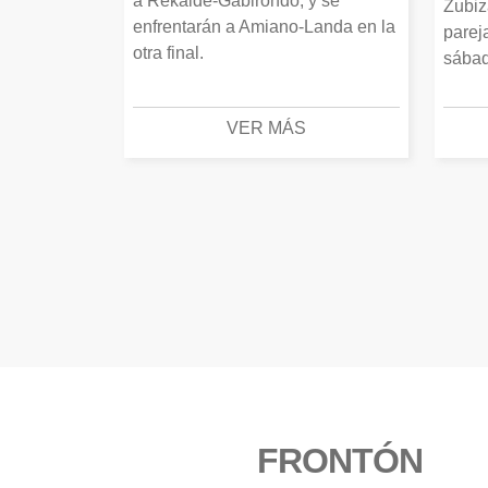
a Rekalde-Gabirondo, y se
Zubiz
enfrentarán a Amiano-Landa en la
parej
otra final.
sábad
VER MÁS
FRONTÓN