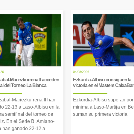
026
04/08/2026
abal-Mariezkurrena II acceden
Ezkurdia-Albisu consiguen la
inal del Torneo La Blanca
victoria en el Masters CaixaBa
zabal-Mariezkurrena II han
Ezkurdia-Albisu superan por
o 22-13 a Laso-Albisu en la
mínima a Laso-Martija en Ber
ra semifinal del torneo de
suman su primera victoria.
iz. En el Serie B, Amiano-
 han ganado 22-12 a