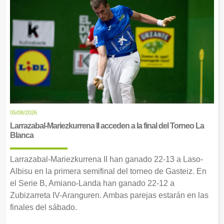
05/08/2026
Larrazabal-Mariezkurrena II acceden a la final del Torneo La
Blanca
Larrazabal-Mariezkurrena II han ganado 22-13 a Laso-
Albisu en la primera semifinal del torneo de Gasteiz. En
el Serie B, Amiano-Landa han ganado 22-12 a
Zubizarreta IV-Aranguren. Ambas parejas estarán en las
finales del sábado.