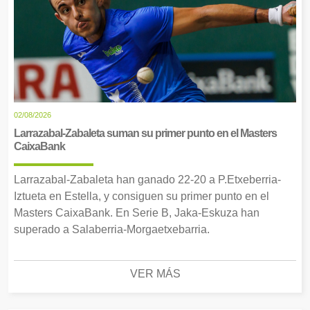
02/08/2026
Larrazabal-Zabaleta suman su primer punto en el Masters
CaixaBank
Larrazabal-Zabaleta han ganado 22-20 a P.Etxeberria-
Iztueta en Estella, y consiguen su primer punto en el
Masters CaixaBank. En Serie B, Jaka-Eskuza han
superado a Salaberria-Morgaetxebarria.
VER MÁS