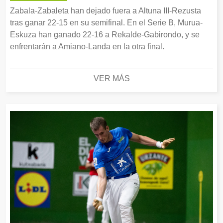
Zabala-Zabaleta han dejado fuera a Altuna III-Rezusta
tras ganar 22-15 en su semifinal. En el Serie B, Murua-
Eskuza han ganado 22-16 a Rekalde-Gabirondo, y se
enfrentarán a Amiano-Landa en la otra final.
VER MÁS