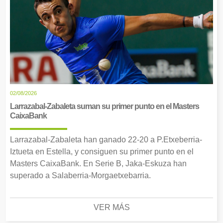
02/08/2026
Larrazabal-Zabaleta suman su primer punto en el Masters
CaixaBank
Larrazabal-Zabaleta han ganado 22-20 a P.Etxeberria-
Iztueta en Estella, y consiguen su primer punto en el
Masters CaixaBank. En Serie B, Jaka-Eskuza han
superado a Salaberria-Morgaetxebarria.
VER MÁS