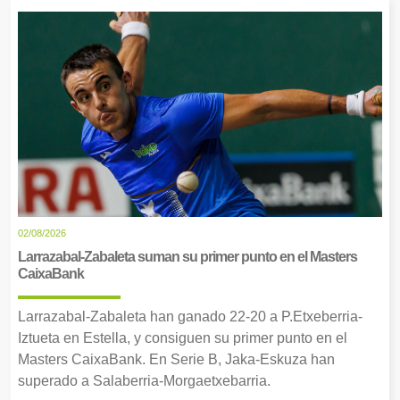
02/08/2026
Larrazabal-Zabaleta suman su primer punto en el Masters
CaixaBank
Larrazabal-Zabaleta han ganado 22-20 a P.Etxeberria-
Iztueta en Estella, y consiguen su primer punto en el
Masters CaixaBank. En Serie B, Jaka-Eskuza han
superado a Salaberria-Morgaetxebarria.