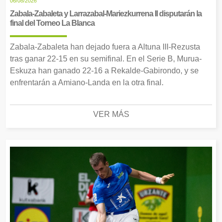
06/08/2026
Zabala-Zabaleta y Larrazabal-Mariezkurrena II disputarán la
final del Torneo La Blanca
Zabala-Zabaleta han dejado fuera a Altuna III-Rezusta
tras ganar 22-15 en su semifinal. En el Serie B, Murua-
Eskuza han ganado 22-16 a Rekalde-Gabirondo, y se
enfrentarán a Amiano-Landa en la otra final.
VER MÁS