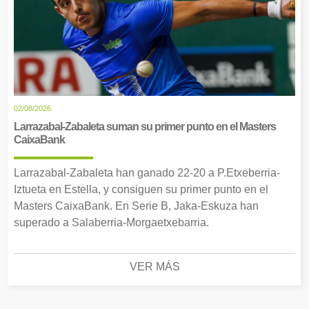
02/08/2026
Larrazabal-Zabaleta suman su primer punto en el Masters
CaixaBank
Larrazabal-Zabaleta han ganado 22-20 a P.Etxeberria-
Iztueta en Estella, y consiguen su primer punto en el
Masters CaixaBank. En Serie B, Jaka-Eskuza han
superado a Salaberria-Morgaetxebarria.
VER MÁS