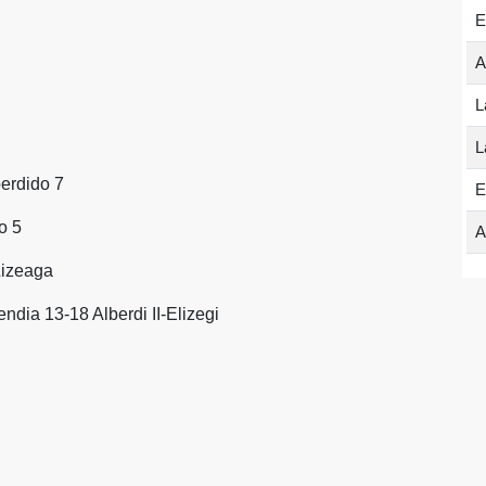
E
A
L
L
perdido 7
E
o 5
A
Lizeaga
ndia 13-18 Alberdi II-Elizegi