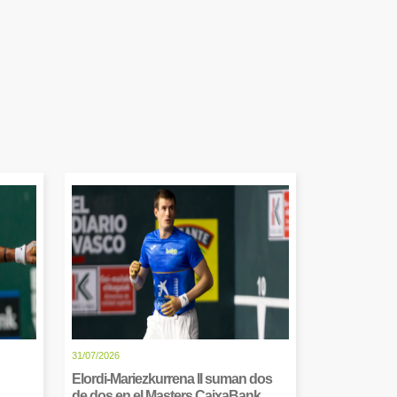
31/07/2026
Elordi-Mariezkurrena II suman dos
de dos en el Masters CaixaBank