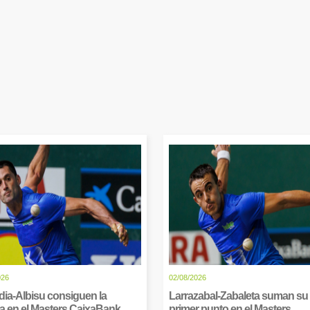
026
02/08/2026
dia-Albisu consiguen la
Larrazabal-Zabaleta suman su
ia en el Masters CaixaBank
primer punto en el Masters