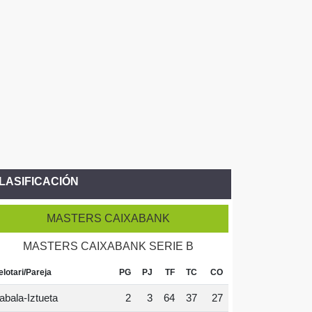
LASIFICACIÓN
MASTERS CAIXABANK
MASTERS CAIXABANK SERIE B
elotari/Pareja
PG
PJ
TF
TC
CO
abala-Iztueta
2
3
64
37
27