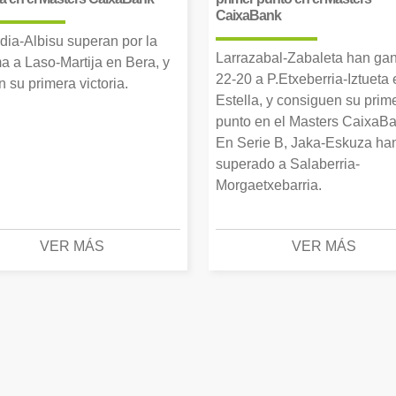
CaixaBank
dia-Albisu superan por la
Larrazabal-Zabaleta han ga
a a Laso-Martija en Bera, y
22-20 a P.Etxeberria-Iztueta 
 su primera victoria.
Estella, y consiguen su prim
punto en el Masters CaixaBa
En Serie B, Jaka-Eskuza ha
superado a Salaberria-
Morgaetxebarria.
VER MÁS
VER MÁS