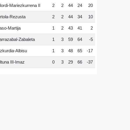
lordi-Mariezkurrena II
2
2
44
24
20
rtola-Rezusta
2
2
44
34
10
aso-Martija
1
2
43
41
2
arrazabal-Zabaleta
1
3
59
64
-5
zkurdia-Albisu
1
3
48
65
-17
ltuna III-Imaz
0
3
29
66
-37