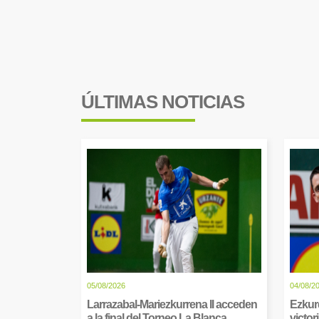
ÚLTIMAS NOTICIAS
05/08/2026
04/08/2
Larrazabal-Mariezkurrena II acceden
Ezkur
a la final del Torneo La Blanca
victor