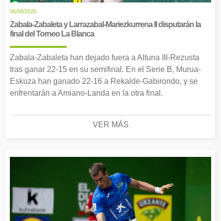
06/08/2026
Zabala-Zabaleta y Larrazabal-Mariezkurrena II disputarán la
final del Torneo La Blanca
Zabala-Zabaleta han dejado fuera a Altuna III-Rezusta
tras ganar 22-15 en su semifinal. En el Serie B, Murua-
Eskuza han ganado 22-16 a Rekalde-Gabirondo, y se
enfrentarán a Amiano-Landa en la otra final.
VER MÁS