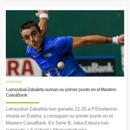
02/08/2026
Larrazabal-Zabaleta suman su primer punto en el Masters
CaixaBank
Larrazabal-Zabaleta han ganado 22-20 a P.Etxeberria-
Iztueta en Estella, y consiguen su primer punto en el
Masters CaixaBank. En Serie B, Jaka-Eskuza han
superado a Salaberria-Morgaetxebarria.