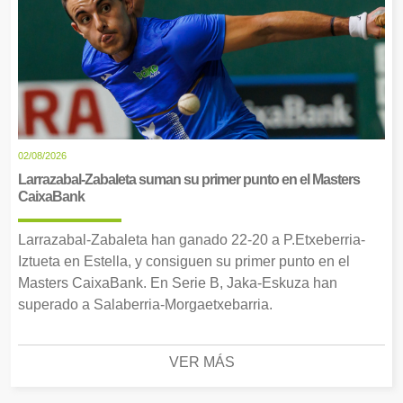
02/08/2026
Larrazabal-Zabaleta suman su primer punto en el Masters
CaixaBank
Larrazabal-Zabaleta han ganado 22-20 a P.Etxeberria-
Iztueta en Estella, y consiguen su primer punto en el
Masters CaixaBank. En Serie B, Jaka-Eskuza han
superado a Salaberria-Morgaetxebarria.
VER MÁS