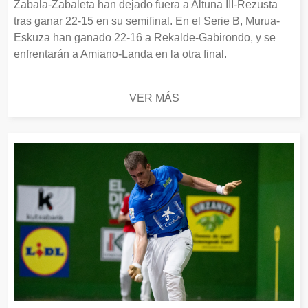
Zabala-Zabaleta han dejado fuera a Altuna III-Rezusta
tras ganar 22-15 en su semifinal. En el Serie B, Murua-
Eskuza han ganado 22-16 a Rekalde-Gabirondo, y se
enfrentarán a Amiano-Landa en la otra final.
VER MÁS