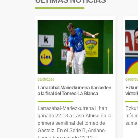
ÚLTIMAS NOTICIAS
05/08/2026
04/08/2
Larrazabal-Mariezkurrena II acceden
Ezkur
a la final del Torneo La Blanca
victor
Larrazabal-Mariezkurrena II han
Ezkur
ganado 22-13 a Laso-Albisu en la
mínim
primera semifinal del torneo de
suman
Gasteiz. En el Serie B, Amiano-
Landa han ganado 22-12 a