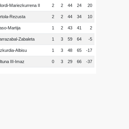
lordi-Mariezkurrena II
2
2
44
24
20
rtola-Rezusta
2
2
44
34
10
aso-Martija
1
2
43
41
2
arrazabal-Zabaleta
1
3
59
64
-5
zkurdia-Albisu
1
3
48
65
-17
ltuna III-Imaz
0
3
29
66
-37