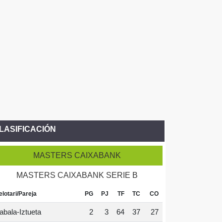
LASIFICACIÓN
MASTERS CAIXABANK
MASTERS CAIXABANK SERIE B
elotari/Pareja
PG
PJ
TF
TC
CO
abala-Iztueta
2
3
64
37
27