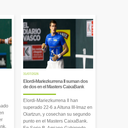
31/07/2026
Elordi-Mariezkurrena II suman dos
de dos en el Masters CaixaBank
Elordi-Mariezkurrena II han
nado
superado 22-6 a Altuna III-Imaz en
en
Oiartzun, y cosechan su segundo
er
punto en el Masters CaixaBank.
nk.
En Serie B, Amiano-Gabirondo