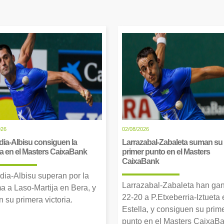
026
02/08/2026
dia-Albisu consiguen la
Larrazabal-Zabaleta suman su
ia en el Masters CaixaBank
primer punto en el Masters
CaixaBank
dia-Albisu superan por la
Larrazabal-Zabaleta han ga
a a Laso-Martija en Bera, y
22-20 a P.Etxeberria-Iztueta 
 su primera victoria.
Estella, y consiguen su prim
punto en el Masters CaixaBa