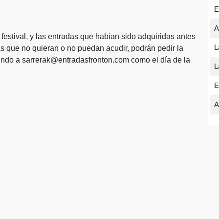
E
A
estival, y las entradas que habían sido adquiridas antes
L
s que no quieran o no puedan acudir, podrán pedir la
iendo a sarrerak@entradasfronton.com como el día de la
L
E
A