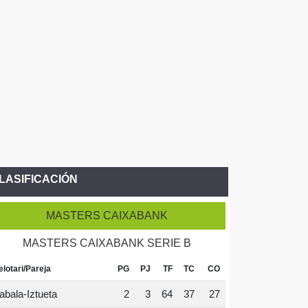
LASIFICACIÓN
MASTERS CAIXABANK
MASTERS CAIXABANK SERIE B
elotari/Pareja
PG
PJ
TF
TC
CO
abala-Iztueta
2
3
64
37
27