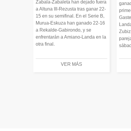
Zabala-Zabaleta han dejado fuera
ganad
a Altuna III-Rezusta tras ganar 22-
prime
15 en su semifinal. En el Serie B,
Gaste
Murua-Eskuza han ganado 22-16
Landa
a Rekalde-Gabirondo, y se
Zubiz
enfrentarán a Amiano-Landa en la
parej
otra final.
sábad
VER MÁS