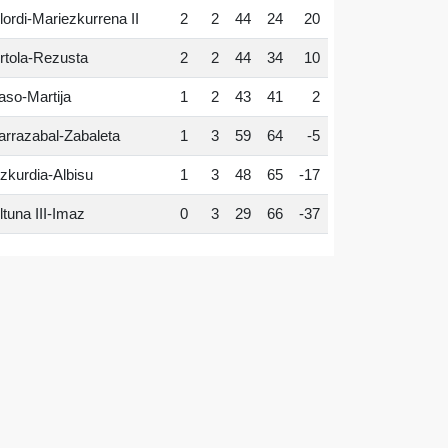
lordi-Mariezkurrena II
2
2
44
24
20
rtola-Rezusta
2
2
44
34
10
aso-Martija
1
2
43
41
2
arrazabal-Zabaleta
1
3
59
64
-5
zkurdia-Albisu
1
3
48
65
-17
ltuna III-Imaz
0
3
29
66
-37