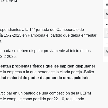
 LA LEPM
E
A
L
respondientes a la 14ª jornada del Campeonato de
L
ía 15-2-2025 en Pamplona el partido que debía enfrentar
e.
E
jornada se deben disputar previamente al inicio de los
A
22-2-2025.
sentan problemas físicos que les impiden disputar el
e la empresa a la que pertenece la citada pareja -Baiko
idad material de poder disponer de otros pelotaris
articipar en un partido de una competición de la LEPM
 se le compute como perdido por 22 – 0, resultando