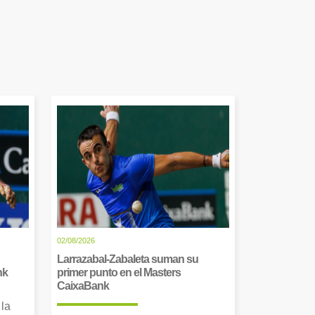
02/08/2026
Larrazabal-Zabaleta suman su
nk
primer punto en el Masters
CaixaBank
 la