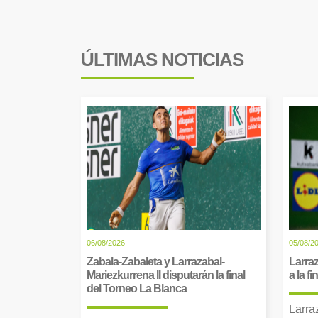
ÚLTIMAS NOTICIAS
06/08/2026
05/08/2
Zabala-Zabaleta y Larrazabal-
Larraz
Mariezkurrena II disputarán la final
a la f
del Torneo La Blanca
Larra