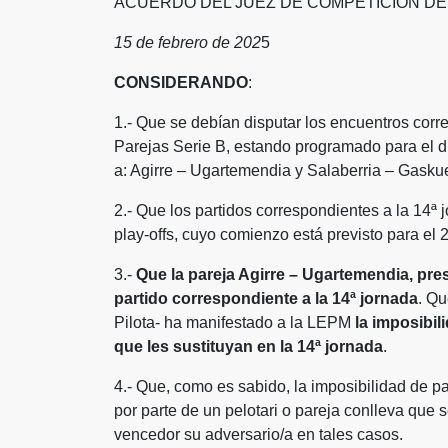
ACUERDO DEL JUEZ DE COMPETICIÓN DE
15 de febrero de 202
5
CONSIDERANDO
:
1.- Que se debían disputar los encuentros cor
Parejas Serie B, estando programado para el d
a: Agirre – Ugartemendia y Salaberria – Gasku
2.- Que los partidos correspondientes a la 14ª 
play-offs, cuyo comienzo está previsto para el 
3.-
Que la pareja Agirre – Ugartemendia, pre
partido correspondiente a la 14ª jornada
. Qu
Pilota- ha manifestado a la LEPM
la imposibil
que les sustituyan en la 14ª jornada
.
4.- Que, como es sabido, la imposibilidad de p
por parte de un pelotari o pareja conlleva que
vencedor su adversario/a en tales casos.