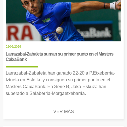
02/08/2026
Larrazabal-Zabaleta suman su primer punto en el Masters
CaixaBank
Larrazabal-Zabaleta han ganado 22-20 a P.Etxeberria-
Iztueta en Estella, y consiguen su primer punto en el
Masters CaixaBank. En Serie B, Jaka-Eskuza han
superado a Salaberria-Morgaetxebarria.
VER MÁS