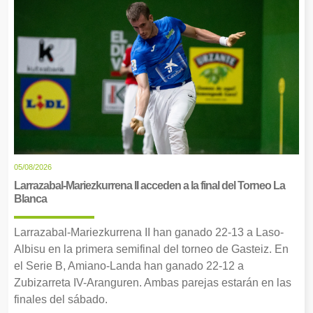
05/08/2026
Larrazabal-Mariezkurrena II acceden a la final del Torneo La
Blanca
Larrazabal-Mariezkurrena II han ganado 22-13 a Laso-
Albisu en la primera semifinal del torneo de Gasteiz. En
el Serie B, Amiano-Landa han ganado 22-12 a
Zubizarreta IV-Aranguren. Ambas parejas estarán en las
finales del sábado.