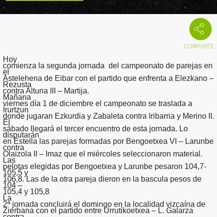
Hoy
comienza la segunda jornada del campeonato de parejas en
el
Astelehena de Eibar con el partido que enfrenta a Elezkano –
Rezusta
contra Altuna III – Martija.
Mañana
viernes día 1 de diciembre el campeonato se traslada a
Irurtzun
donde jugaran Ezkurdia y Zabaleta contra Iribarria y Merino II.
El
sábado llegará el tercer encuentro de esta jornada. Lo
disputarán
en Estella las parejas formadas por Bengoetxea VI – Larunbe
contra
Olaizola II – Imaz que el miércoles seleccionaron material.
Las
pelotas elegidas por Bengoetxea y Larunbe pesaron 104,7-
105,5 y
106,8. Las de la otra pareja dieron en la bascula pesos de
104 –
105,4 y 105,8
La
2ª jornada concluirá el domingo en la localidad vizcaína de
Zierbana con el partido entre Urrutikoetxea – L. Galarza
contra