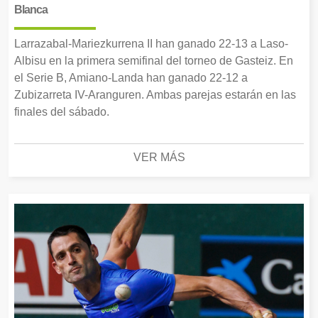
Blanca
Larrazabal-Mariezkurrena II han ganado 22-13 a Laso-
Albisu en la primera semifinal del torneo de Gasteiz. En
el Serie B, Amiano-Landa han ganado 22-12 a
Zubizarreta IV-Aranguren. Ambas parejas estarán en las
finales del sábado.
VER MÁS