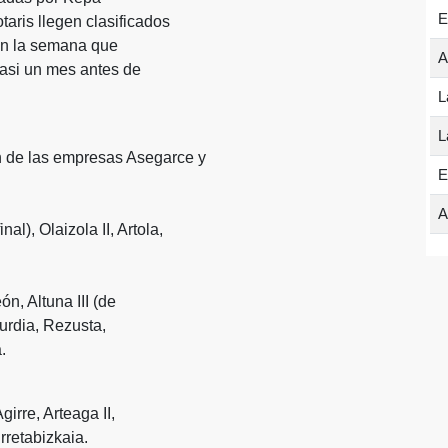
E
ris llegen clasificados
 en la semana que
A
 casi un mes antes de
L
L
n de las empresas Asegarce y
E
A
l), Olaizola II, Artola,
ón, Altuna III (de
kurdia, Rezusta,
.
irre, Arteaga II,
rretabizkaia.