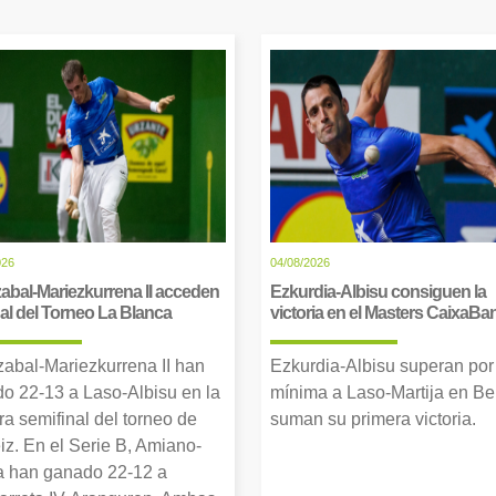
026
04/08/2026
abal-Mariezkurrena II acceden
Ezkurdia-Albisu consiguen la
inal del Torneo La Blanca
victoria en el Masters CaixaBa
zabal-Mariezkurrena II han
Ezkurdia-Albisu superan por
o 22-13 a Laso-Albisu en la
mínima a Laso-Martija en Ber
ra semifinal del torneo de
suman su primera victoria.
iz. En el Serie B, Amiano-
 han ganado 22-12 a