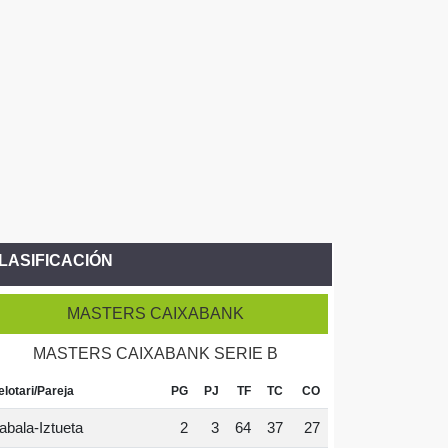
LASIFICACIÓN
MASTERS CAIXABANK
MASTERS CAIXABANK SERIE B
elotari/Pareja
PG
PJ
TF
TC
CO
abala-Iztueta
2
3
64
37
27