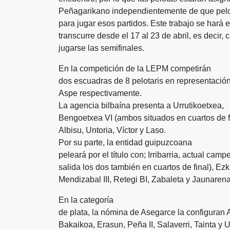
Peñagarikano independientemente de que pelota
para jugar esos partidos. Este trabajo se hará
transcurre desde el 17 al 23 de abril, es decir,
jugarse las semifinales.
En la competición de la LEPM competirán
dos escuadras de 8 pelotaris en representació
Aspe respectivamente.
La agencia bilbaína presenta a Urrutikoetxea,
Bengoetxea VI (ambos situados en cuartos de fina
Albisu, Untoria, Víctor y Laso.
Por su parte, la entidad guipuzcoana
peleará por el título con; Irribarria, actual campe
salida los dos también en cuartos de final), Ez
Mendizabal III, Retegi BI, Zabaleta y Jaunarena
En la categoría
de plata, la nómina de Asegarce la configuran Ag
Bakaikoa, Erasun, Peña II, Salaverri, Tainta y U