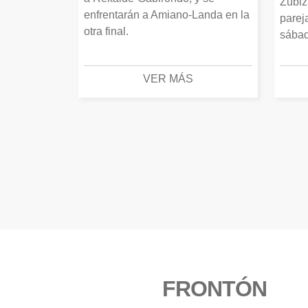
Zubiz
enfrentarán a Amiano-Landa en la
parej
otra final.
sábad
VER MÁS
FRONTÓN