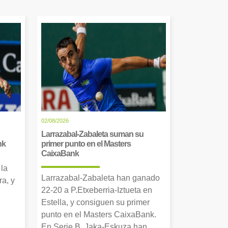
02/08/2026
Larrazabal-Zabaleta suman su
nk
primer punto en el Masters
CaixaBank
 la
Larrazabal-Zabaleta han ganado
a, y
22-20 a P.Etxeberria-Iztueta en
Estella, y consiguen su primer
punto en el Masters CaixaBank.
En Serie B, Jaka-Eskuza han