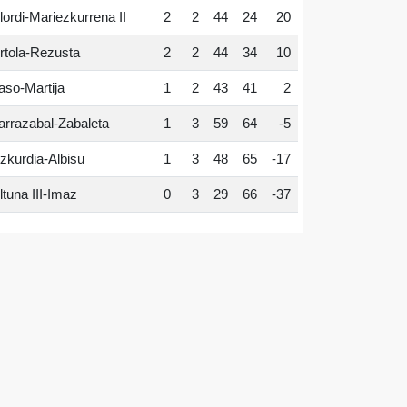
lordi-Mariezkurrena II
2
2
44
24
20
rtola-Rezusta
2
2
44
34
10
aso-Martija
1
2
43
41
2
arrazabal-Zabaleta
1
3
59
64
-5
zkurdia-Albisu
1
3
48
65
-17
ltuna III-Imaz
0
3
29
66
-37