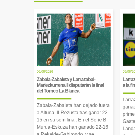
06/08/2026
05/08/2
Zabala-Zabaleta y Larrazabal-
Larraz
Mariezkurrena II disputarán la final
a la f
del Torneo La Blanca
Larra
Zabala-Zabaleta han dejado fuera
ganad
a Altuna III-Rezusta tras ganar 22-
prime
15 en su semifinal. En el Serie B,
Gaste
Murua-Eskuza han ganado 22-16
Landa
a Rekalde-Gabirondo, y se