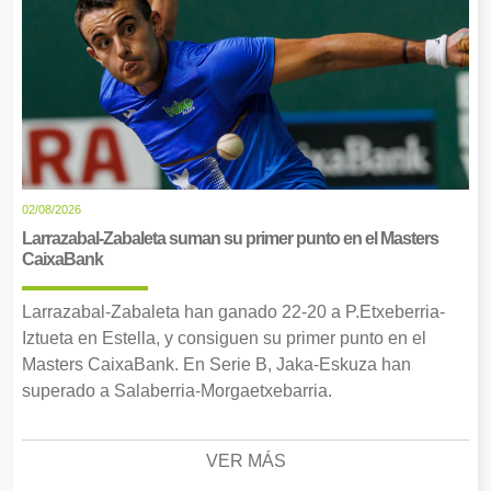
02/08/2026
Larrazabal-Zabaleta suman su primer punto en el Masters
CaixaBank
Larrazabal-Zabaleta han ganado 22-20 a P.Etxeberria-
Iztueta en Estella, y consiguen su primer punto en el
Masters CaixaBank. En Serie B, Jaka-Eskuza han
superado a Salaberria-Morgaetxebarria.
VER MÁS