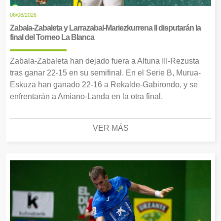
06/08/2026
Zabala-Zabaleta y Larrazabal-Mariezkurrena II disputarán la
final del Torneo La Blanca
Zabala-Zabaleta han dejado fuera a Altuna III-Rezusta
tras ganar 22-15 en su semifinal. En el Serie B, Murua-
Eskuza han ganado 22-16 a Rekalde-Gabirondo, y se
enfrentarán a Amiano-Landa en la otra final.
VER MÁS