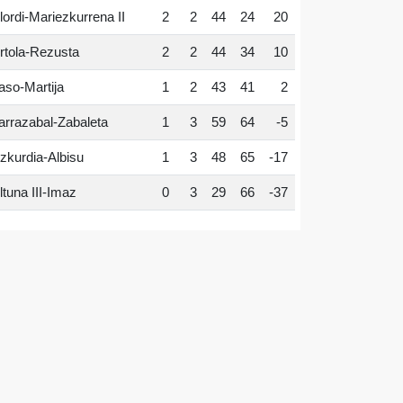
lordi-Mariezkurrena II
2
2
44
24
20
rtola-Rezusta
2
2
44
34
10
aso-Martija
1
2
43
41
2
arrazabal-Zabaleta
1
3
59
64
-5
zkurdia-Albisu
1
3
48
65
-17
ltuna III-Imaz
0
3
29
66
-37