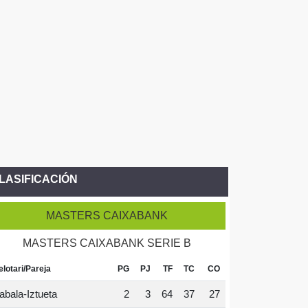
LASIFICACIÓN
MASTERS CAIXABANK
MASTERS CAIXABANK SERIE B
elotari/Pareja
PG
PJ
TF
TC
CO
abala-Iztueta
2
3
64
37
27