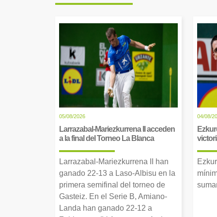
05/08/2026
04/08/2
Larrazabal-Mariezkurrena II acceden
Ezkur
a la final del Torneo La Blanca
victor
Larrazabal-Mariezkurrena II han
Ezkur
ganado 22-13 a Laso-Albisu en la
mínim
primera semifinal del torneo de
suman
Gasteiz. En el Serie B, Amiano-
Landa han ganado 22-12 a