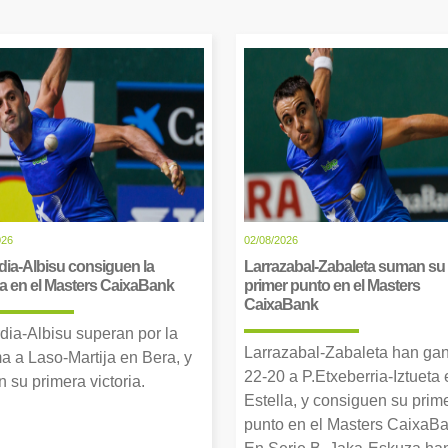
026
02/08/2026
dia-Albisu consiguen la
Larrazabal-Zabaleta suman su
ia en el Masters CaixaBank
primer punto en el Masters
CaixaBank
dia-Albisu superan por la
Larrazabal-Zabaleta han ga
a a Laso-Martija en Bera, y
22-20 a P.Etxeberria-Iztueta 
 su primera victoria.
Estella, y consiguen su prim
punto en el Masters CaixaBa