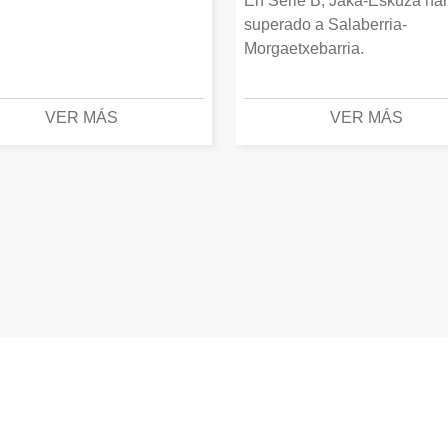
En Serie B, Jaka-Eskuza ha
superado a Salaberria-
Morgaetxebarria.
VER MÁS
VER MÁS