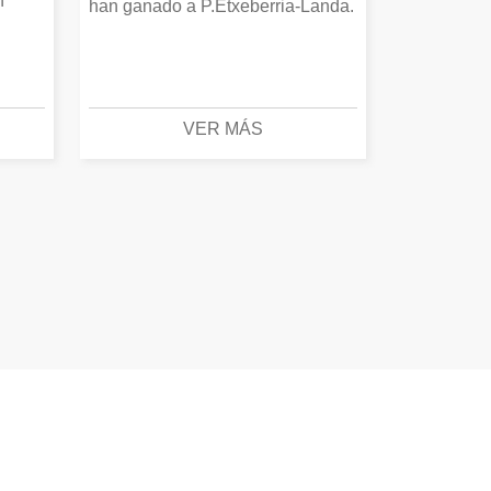
n
han ganado a P.Etxeberria-Landa.
VER MÁS