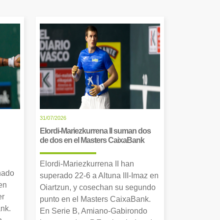
31/07/2026
Elordi-Mariezkurrena II suman dos
de dos en el Masters CaixaBank
Elordi-Mariezkurrena II han
nado
superado 22-6 a Altuna III-Imaz en
en
Oiartzun, y cosechan su segundo
er
punto en el Masters CaixaBank.
nk.
En Serie B, Amiano-Gabirondo