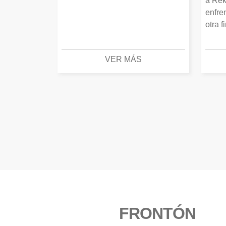
a Rek
enfre
otra f
VER MÁS
FRONTÓN