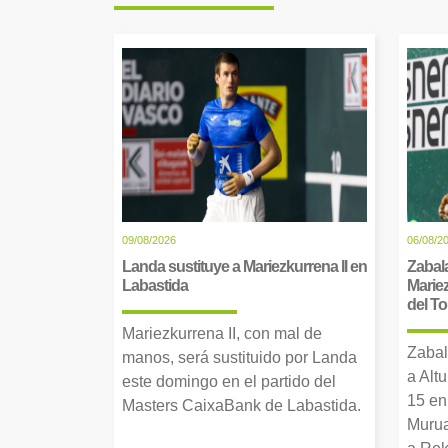
09/08/2026
06/08/2
Landa sustituye a Mariezkurrena II en
Zabala
Labastida
Mariez
del T
Mariezkurrena II, con mal de
Zabal
manos, será sustituido por Landa
a Alt
este domingo en el partido del
15 en
Masters CaixaBank de Labastida.
Murua