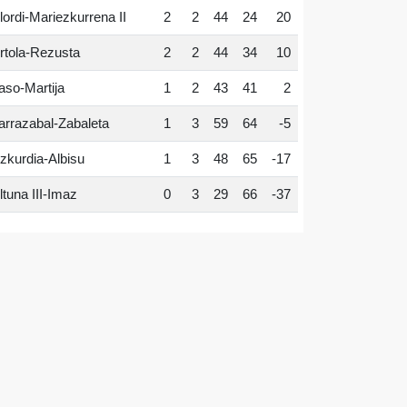
lordi-Mariezkurrena II
2
2
44
24
20
rtola-Rezusta
2
2
44
34
10
aso-Martija
1
2
43
41
2
arrazabal-Zabaleta
1
3
59
64
-5
zkurdia-Albisu
1
3
48
65
-17
ltuna III-Imaz
0
3
29
66
-37