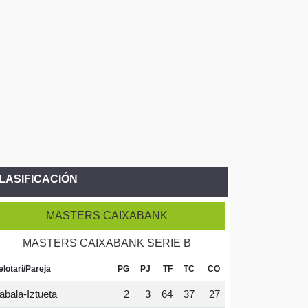
LASIFICACIÓN
MASTERS CAIXABANK
MASTERS CAIXABANK SERIE B
elotari/Pareja
PG
PJ
TF
TC
CO
abala-Iztueta
2
3
64
37
27