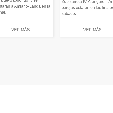
alde-Gabirondo, y se
Zubizarreta IV-Aranguren. 
ntarán a Amiano-Landa en la
parejas estarán en las finale
inal.
sábado.
VER MÁS
VER MÁS