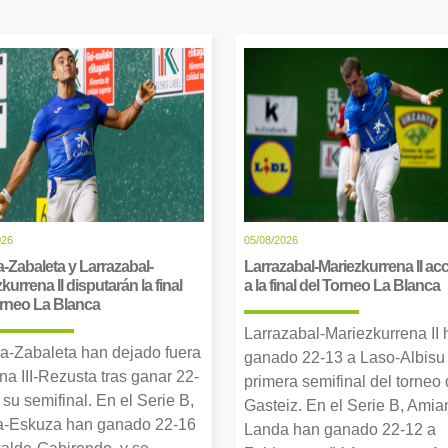
026
05/08/2026
-Zabaleta y Larrazabal-
Larrazabal-Mariezkurrena II a
kurrena II disputarán la final
a la final del Torneo La Blanca
orneo La Blanca
Larrazabal-Mariezkurrena II
a-Zabaleta han dejado fuera
ganado 22-13 a Laso-Albisu 
una III-Rezusta tras ganar 22-
primera semifinal del torneo
 su semifinal. En el Serie B,
Gasteiz. En el Serie B, Amia
-Eskuza han ganado 22-16
Landa han ganado 22-12 a