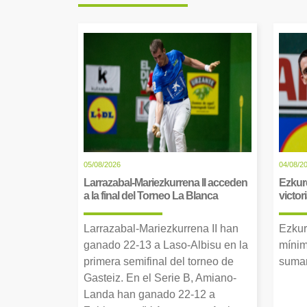
05/08/2026
04/08/2
Larrazabal-Mariezkurrena II acceden
Ezkur
a la final del Torneo La Blanca
victor
Larrazabal-Mariezkurrena II han
Ezkur
ganado 22-13 a Laso-Albisu en la
mínim
primera semifinal del torneo de
suman
Gasteiz. En el Serie B, Amiano-
Landa han ganado 22-12 a