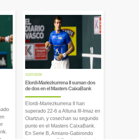
31/07/2026
Elordi-Mariezkurrena II suman dos
de dos en el Masters CaixaBank
Elordi-Mariezkurrena II han
nado
superado 22-6 a Altuna III-Imaz en
en
Oiartzun, y cosechan su segundo
er
punto en el Masters CaixaBank.
nk.
En Serie B, Amiano-Gabirondo