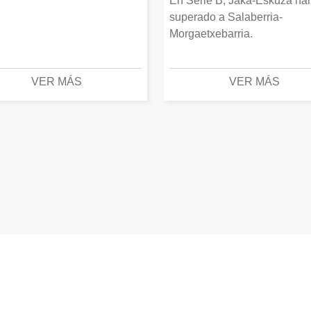
En Serie B, Jaka-Eskuza ha
superado a Salaberria-
Morgaetxebarria.
VER MÁS
VER MÁS