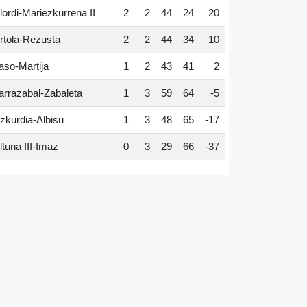
lordi-Mariezkurrena II
2
2
44
24
20
rtola-Rezusta
2
2
44
34
10
aso-Martija
1
2
43
41
2
arrazabal-Zabaleta
1
3
59
64
-5
zkurdia-Albisu
1
3
48
65
-17
ltuna III-Imaz
0
3
29
66
-37