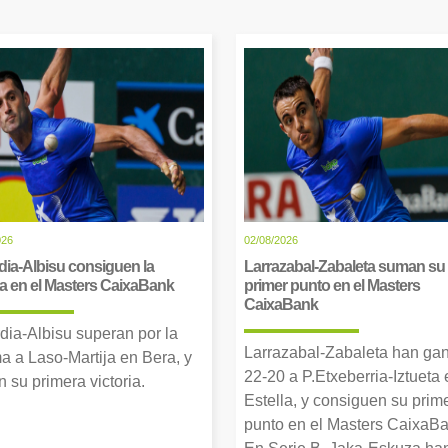
026
02/08/2026
dia-Albisu consiguen la
Larrazabal-Zabaleta suman su
ia en el Masters CaixaBank
primer punto en el Masters
CaixaBank
dia-Albisu superan por la
Larrazabal-Zabaleta han ga
a a Laso-Martija en Bera, y
22-20 a P.Etxeberria-Iztueta 
 su primera victoria.
Estella, y consiguen su prim
punto en el Masters CaixaBa