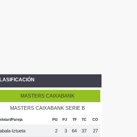
LASIFICACIÓN
MASTERS CAIXABANK
MASTERS CAIXABANK SERIE B
elotari/Pareja
PG
PJ
TF
TC
CO
abala-Iztueta
2
3
64
37
27