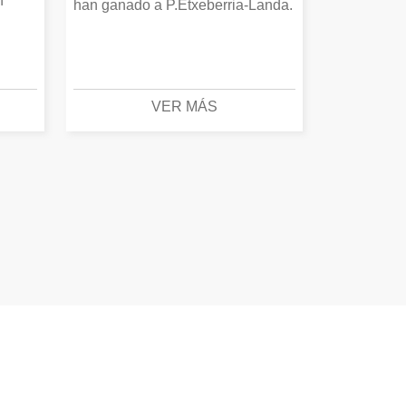
n
han ganado a P.Etxeberria-Landa.
VER MÁS