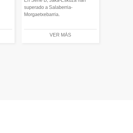
En Serie B, Jaka-Eskuza han
superado a Salaberria-
Morgaetxebarria.
VER MÁS