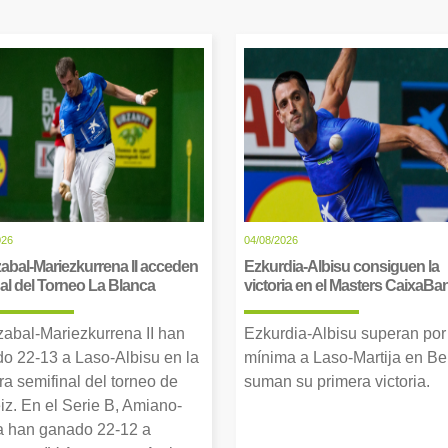
026
04/08/2026
abal-Mariezkurrena II acceden
Ezkurdia-Albisu consiguen la
inal del Torneo La Blanca
victoria en el Masters CaixaBa
zabal-Mariezkurrena II han
Ezkurdia-Albisu superan por
o 22-13 a Laso-Albisu en la
mínima a Laso-Martija en Ber
ra semifinal del torneo de
suman su primera victoria.
iz. En el Serie B, Amiano-
 han ganado 22-12 a