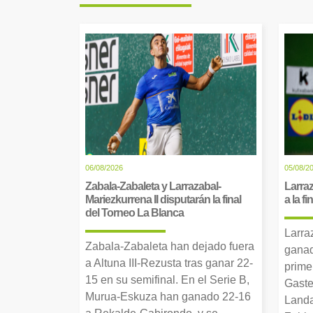
06/08/2026
05/08/2
Zabala-Zabaleta y Larrazabal-
Larraz
Mariezkurrena II disputarán la final
a la f
del Torneo La Blanca
Larra
Zabala-Zabaleta han dejado fuera
ganad
a Altuna III-Rezusta tras ganar 22-
prime
15 en su semifinal. En el Serie B,
Gaste
Murua-Eskuza han ganado 22-16
Landa