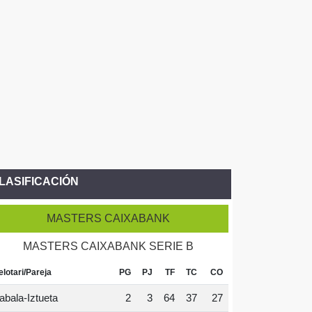
LASIFICACIÓN
MASTERS CAIXABANK
MASTERS CAIXABANK SERIE B
elotari/Pareja
PG
PJ
TF
TC
CO
abala-Iztueta
2
3
64
37
27