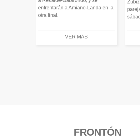
a Rekalde-Gabirondo, y se
Zubiz
enfrentarán a Amiano-Landa en la
parej
otra final.
sábad
VER MÁS
FRONTÓN