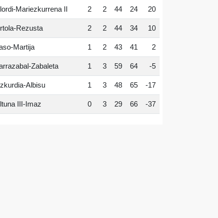
lordi-Mariezkurrena II
2
2
44
24
20
rtola-Rezusta
2
2
44
34
10
aso-Martija
1
2
43
41
2
arrazabal-Zabaleta
1
3
59
64
-5
zkurdia-Albisu
1
3
48
65
-17
ltuna III-Imaz
0
3
29
66
-37