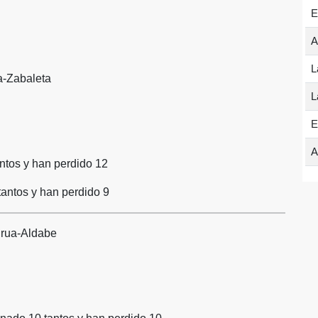
E
A
L
a-Zabaleta
L
E
A
ntos y han perdido 12
antos y han perdido 9
urua-Aldabe