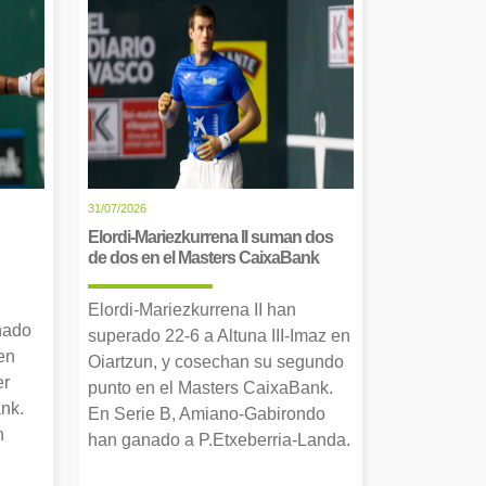
31/07/2026
Elordi-Mariezkurrena II suman dos
de dos en el Masters CaixaBank
Elordi-Mariezkurrena II han
nado
superado 22-6 a Altuna III-Imaz en
en
Oiartzun, y cosechan su segundo
er
punto en el Masters CaixaBank.
nk.
En Serie B, Amiano-Gabirondo
n
han ganado a P.Etxeberria-Landa.