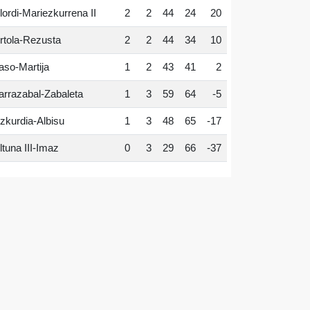
lordi-Mariezkurrena II
2
2
44
24
20
rtola-Rezusta
2
2
44
34
10
aso-Martija
1
2
43
41
2
arrazabal-Zabaleta
1
3
59
64
-5
zkurdia-Albisu
1
3
48
65
-17
ltuna III-Imaz
0
3
29
66
-37