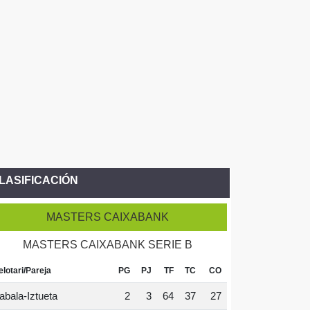
LASIFICACIÓN
MASTERS CAIXABANK
MASTERS CAIXABANK SERIE B
elotari/Pareja
PG
PJ
TF
TC
CO
abala-Iztueta
2
3
64
37
27