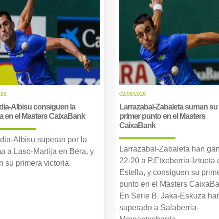
026
02/08/2026
dia-Albisu consiguen la
Larrazabal-Zabaleta suman su
ia en el Masters CaixaBank
primer punto en el Masters
CaixaBank
dia-Albisu superan por la
Larrazabal-Zabaleta han ga
a a Laso-Martija en Bera, y
22-20 a P.Etxeberria-Iztueta 
 su primera victoria.
Estella, y consiguen su prim
punto en el Masters CaixaBa
En Serie B, Jaka-Eskuza ha
superado a Salaberria-