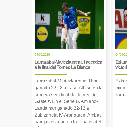
05/08/2026
04/08/2
Larrazabal-Mariezkurrena II acceden
Ezkur
a la final del Torneo La Blanca
victor
Larrazabal-Mariezkurrena II han
Ezkur
ganado 22-13 a Laso-Albisu en la
mínim
primera semifinal del torneo de
suman
Gasteiz. En el Serie B, Amiano-
Landa han ganado 22-12 a
Zubizarreta IV-Aranguren. Ambas
parejas estarán en las finales del