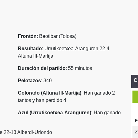
Frontón
: Beotibar (Tolosa)
Resultado
: Urrutikoetxea-Aranguren 22-4
Altuna III-Martija
Duración del partido
: 55 minutos
C
Pelotazos
: 340
Colorado (Altuna III-Martija)
: Han ganado 2
tantos y han perdido 4
Azul (Urrutikoetxea-Aranguren)
: Han ganado
P
Z
be 22-13 Alberdi-Uriondo