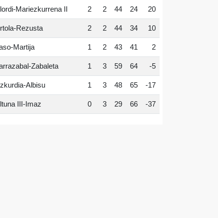
lordi-Mariezkurrena II
2
2
44
24
20
rtola-Rezusta
2
2
44
34
10
aso-Martija
1
2
43
41
2
arrazabal-Zabaleta
1
3
59
64
-5
zkurdia-Albisu
1
3
48
65
-17
ltuna III-Imaz
0
3
29
66
-37