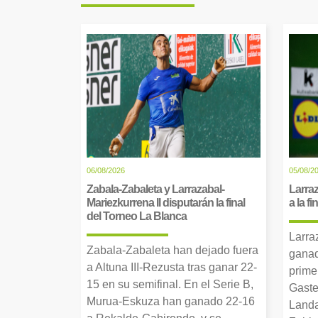
06/08/2026
05/08/2
Zabala-Zabaleta y Larrazabal-
Larraz
Mariezkurrena II disputarán la final
a la f
del Torneo La Blanca
Larra
Zabala-Zabaleta han dejado fuera
ganad
a Altuna III-Rezusta tras ganar 22-
prime
15 en su semifinal. En el Serie B,
Gaste
Murua-Eskuza han ganado 22-16
Landa