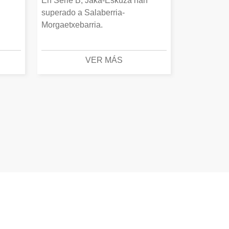
En Serie B, Jaka-Eskuza han
superado a Salaberria-
Morgaetxebarria.
VER MÁS