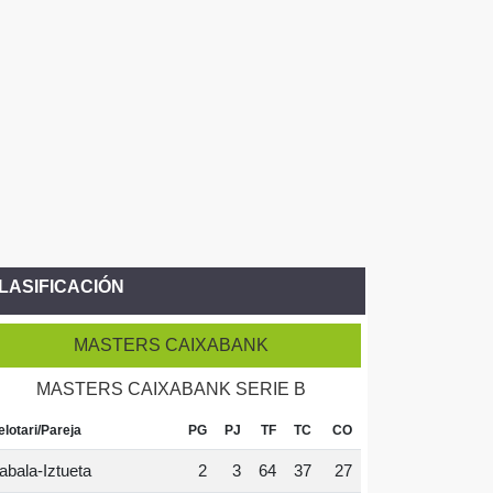
LASIFICACIÓN
MASTERS CAIXABANK
MASTERS CAIXABANK SERIE B
elotari/Pareja
PG
PJ
TF
TC
CO
abala-Iztueta
2
3
64
37
27