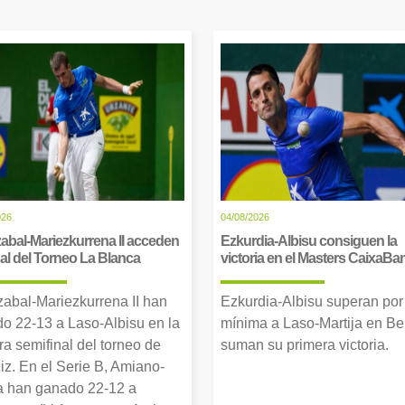
026
04/08/2026
abal-Mariezkurrena II acceden
Ezkurdia-Albisu consiguen la
inal del Torneo La Blanca
victoria en el Masters CaixaBa
zabal-Mariezkurrena II han
Ezkurdia-Albisu superan por
o 22-13 a Laso-Albisu en la
mínima a Laso-Martija en Ber
ra semifinal del torneo de
suman su primera victoria.
iz. En el Serie B, Amiano-
 han ganado 22-12 a