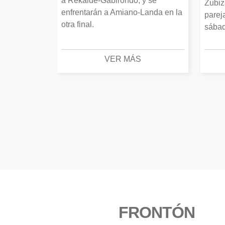
a Rekalde-Gabirondo, y se
Zubiz
enfrentarán a Amiano-Landa en la
parej
otra final.
sábad
VER MÁS
FRONTÓN